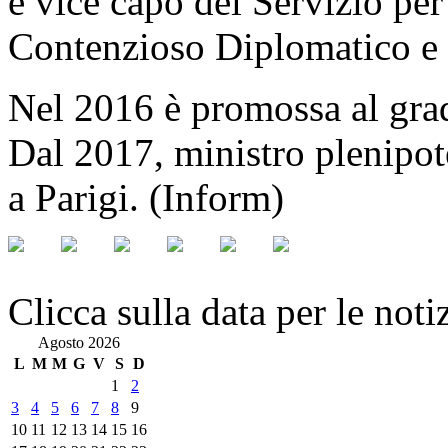
è vice capo del Servizio per 
Contenzioso Diplomatico e d
Nel 2016 è promossa al grad
Dal 2017, ministro plenipot
a Parigi. (Inform)
Clicca sulla data per le noti
Agosto 2026
L
M
M
G
V
S
D
1
2
3
4
5
6
7
8
9
10
11
12
13
14
15
16