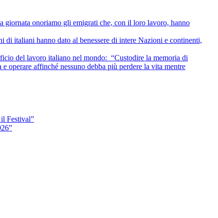
ta giornata onoriamo gli emigrati che, con il loro lavoro, hanno
i di italiani hanno dato al benessere di intere Nazioni e continenti,
rificio del lavoro italiano nel mondo: “Custodire la memoria di
zza e operare affinché nessuno debba più perdere la vita mentre
il Festival”
026”