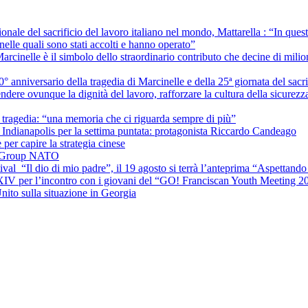
onale del sacrificio del lavoro italiano nel mondo, Mattarella : “In ques
nelle quali sono stati accolti e hanno operato”
rcinelle è il simbolo dello straordinario contributo che decine di milion
0° anniversario della tragedia di Marcinelle e della 25ª giornata del sac
fendere ovunque la dignità del lavoro, rafforzare la cultura della sicure
la tragedia: “una memoria che ci riguarda sempre di più”
Indianapolis per la settima puntata: protagonista Riccardo Candeago
per capire la strategia cinese
le Group NATO
ival “Il dio di mio padre”, il 19 agosto si terrà l’anteprima “Aspettando 
 XIV per l’incontro con i giovani del “GO! Franciscan Youth Meeting 2
nito sulla situazione in Georgia