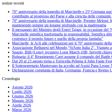
notizie recenti
70° anniversario della tragedia di Marcinelle e 25ª Giornata nazi
contribuito al progresso del Paese e alla crescita delle comunità 
70° anniversario della tragedia di Marcinelle, Premier Meloni: Ma
mantenendo sempre un legame profondo con la madrepatria
Il messaggio del Ministro degli Esteri Tajani, in occasione del 7
Marcinelle significa trasformarla in responsabilità. Significa di
costruisce il proprio futuro e quello della propria famiglia”
Marcinelle, le Acli alle celebrazioni per il 70° anniversario del
Associazione Bellunesi nel Mondo,“SiAmo Italia 2″. Viaggio a 
Spazio, Billi (Lega): recupero Long March-10B, brevetti chiave 
Bulgaria: il 4° Reggimento Carri assume il comando del Batt
Dal 20 al 23 agosto torna a Torricella Peligna il John Fante Fest
Il Sottosegretario Mantovano ha accolto ad Assisi Papa Leone
Dichiarazione congiunta di Italia, Germania, Francia e Regno U
Cronologia
Agosto 2026
Luglio 2026
Giugno 2026
Maggio 2026
Aprile 2026
Marzo 2026