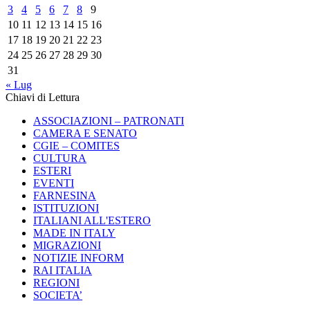
3
4
5
6
7
8
9
10
11
12
13
14
15
16
17
18
19
20
21
22
23
24
25
26
27
28
29
30
31
« Lug
Chiavi di Lettura
ASSOCIAZIONI – PATRONATI
CAMERA E SENATO
CGIE – COMITES
CULTURA
ESTERI
EVENTI
FARNESINA
ISTITUZIONI
ITALIANI ALL'ESTERO
MADE IN ITALY
MIGRAZIONI
NOTIZIE INFORM
RAI ITALIA
REGIONI
SOCIETA’