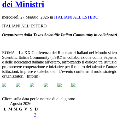
dei Ministri
mercoledì, 27 Maggio, 2026 in
ITALIANI ALL'ESTERO
ITALIANI ALL’ESTERO
Organizzata dalla Texas Scientific Italian Community in collabora
ROMA – La XX Conferenza dei Ricercatori Italiani nel Mondo si terrà 
Scientific Italian Community (TSIC) in collaborazione con la Sapienza 
e delle ricercatrici italiane all’estero, rafforzando il dialogo tra istitu
promuovere cooperazione e iniziative per il rientro dei talenti e l’attraz
istituzioni, imprese e stakeholder. L’evento conferma il ruolo strategic
organizzatori. (Inform)
Clicca sulla data per le notizie di quel giorno
Agosto 2026
L
M
M
G
V
S
D
1
2