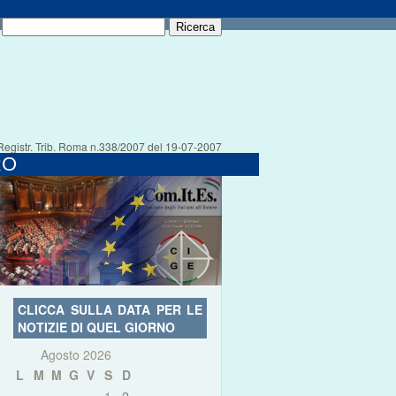
Registr. Trib. Roma n.338/2007 del 19-07-2007
RO
CLICCA SULLA DATA PER LE
NOTIZIE DI QUEL GIORNO
Agosto 2026
L
M
M
G
V
S
D