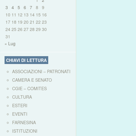
1
2
3
4
5
6
7
8
9
10
11
12
13
14
15
16
17
18
19
20
21
22
23
24
25
26
27
28
29
30
31
« Lug
CHIAVI DI LETTURA
ASSOCIAZIONI – PATRONATI
CAMERA E SENATO
CGIE – COMITES
CULTURA
ESTERI
EVENTI
FARNESINA
ISTITUZIONI