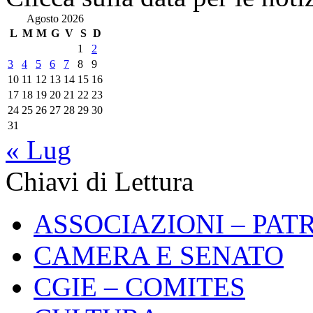
Agosto 2026
L
M
M
G
V
S
D
1
2
3
4
5
6
7
8
9
10
11
12
13
14
15
16
17
18
19
20
21
22
23
24
25
26
27
28
29
30
31
« Lug
Chiavi di Lettura
ASSOCIAZIONI – PAT
CAMERA E SENATO
CGIE – COMITES