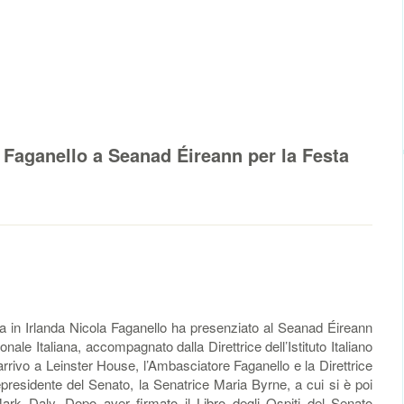
 Faganello a Seanad Éireann per la Festa
a in Irlanda Nicola Faganello ha presenziato al Seanad Éireann
nale Italiana, accompagnato dalla Direttrice dell’Istituto Italiano
arrivo a Leinster House, l’Ambasciatore Faganello e la Direttrice
epresidente del Senato, la Senatrice Maria Byrne, a cui si è poi
 Mark Daly. Dopo aver firmato il Libro degli Ospiti del Senato