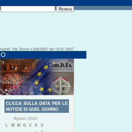
Registr. Trib. Roma n.338/2007 del 19-07-2007
RO
CLICCA SULLA DATA PER LE
NOTIZIE DI QUEL GIORNO
Agosto 2026
L
M
M
G
V
S
D