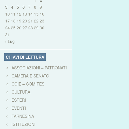
1
2
3
4
5
6
7
8
9
10
11
12
13
14
15
16
17
18
19
20
21
22
23
24
25
26
27
28
29
30
31
« Lug
CHIAVI DI LETTURA
ASSOCIAZIONI – PATRONATI
CAMERA E SENATO
CGIE – COMITES
CULTURA
ESTERI
EVENTI
FARNESINA
ISTITUZIONI