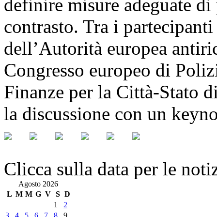
definire misure adeguate di
contrasto. Tra i partecipan
dell’Autorità europea antiric
Congresso europeo di Polizi
Finanze per la Città-Stato 
la discussione con un keyno
Clicca sulla data per le noti
Agosto 2026
L
M
M
G
V
S
D
1
2
3
4
5
6
7
8
9