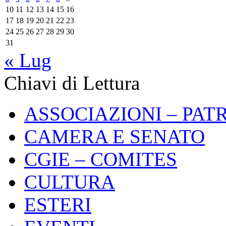
10
11
12
13
14
15
16
17
18
19
20
21
22
23
24
25
26
27
28
29
30
31
« Lug
Chiavi di Lettura
ASSOCIAZIONI – PAT
CAMERA E SENATO
CGIE – COMITES
CULTURA
ESTERI