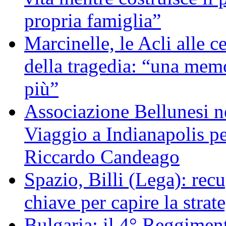
propria famiglia”
Marcinelle, le Acli alle c
della tragedia: “una memo
più”
Associazione Bellunesi n
Viaggio a Indianapolis pe
Riccardo Candeago
Spazio, Billi (Lega): re
chiave per capire la strat
Bulgaria: il 4° Reggimen