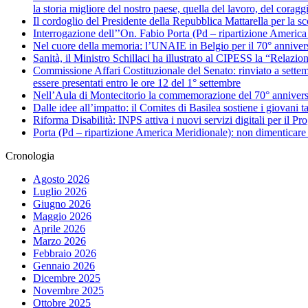
la storia migliore del nostro paese, quella del lavoro, del coragg
Il cordoglio del Presidente della Repubblica Mattarella per la 
Interrogazione dell’’On. Fabio Porta (Pd – ripartizione America Me
Nel cuore della memoria: l’UNAIE in Belgio per il 70° annivers
Sanità, il Ministro Schillaci ha illustrato al CIPESS la “Relazio
Commissione Affari Costituzionale del Senato: rinviato a settemb
essere presentati entro le ore 12 del 1° settembre
Nell’Aula di Montecitorio la commemorazione del 70° anniversar
Dalle idee all’impatto: il Comites di Basilea sostiene i giovani ta
Riforma Disabilità: INPS attiva i nuovi servizi digitali per il Pro
Porta (Pd – ripartizione America Meridionale): non dimenticare 
Cronologia
Agosto 2026
Luglio 2026
Giugno 2026
Maggio 2026
Aprile 2026
Marzo 2026
Febbraio 2026
Gennaio 2026
Dicembre 2025
Novembre 2025
Ottobre 2025