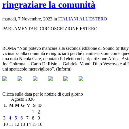
ringraziare la comunità
martedì, 7 Novembre, 2023 in
ITALIANI ALL'ESTERO
PARLAMENTARI CIRCOSCRIZIONE ESTERO
ROMA “Non potevo mancare alla seconda edizione di Sound of Italy a Pe
vicinanza alla comunità e ringraziarli perché manifestazioni come quest
una nota Nicola Carè, deputato Pd eletto nella ripartizione Africa, As
Joe Coltrona, a Carlo Di Risio, a Gabriele Monti, Dino Vescovo e al Di
uni spettacolo meraviglioso”. (Inform)
Clicca sulla data per le notizie di quel giorno
Agosto 2026
L
M
M
G
V
S
D
1
2
3
4
5
6
7
8
9
10
11
12
13
14
15
16