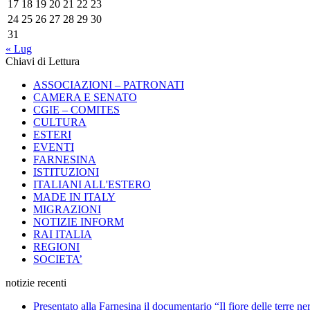
17
18
19
20
21
22
23
24
25
26
27
28
29
30
31
« Lug
Chiavi di Lettura
ASSOCIAZIONI – PATRONATI
CAMERA E SENATO
CGIE – COMITES
CULTURA
ESTERI
EVENTI
FARNESINA
ISTITUZIONI
ITALIANI ALL'ESTERO
MADE IN ITALY
MIGRAZIONI
NOTIZIE INFORM
RAI ITALIA
REGIONI
SOCIETA’
notizie recenti
Presentato alla Farnesina il documentario “Il fiore delle terre n