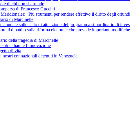
io e di chi non si arrende
scomparsa di Francesco Guccini
ridionale): “Più strumenti per rendere effettivo il diritto degli oriundi 
ario di Marcinelle
ne annuale sullo stato di attuazione del programma straordinario di inves
re il dibattito sulla riforma elettorale che prevede importanti modific
io della tragedia di Marcinelle
lenti italiani e l’innovazione
getto di vita
i nostri connazionali detenuti in Venezuela