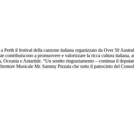
rth il festival della canzone italiana organizzato da Over 50 Australi
e contribuiscono a promuovere e valorizzare la ricca cultura italiana, at
ia, Oceania e Antartide. “Un sentito ringraziamento – continua il deput
rettore Musicale Mr. Sammy Pizzata che sotto il patrocinio del Consolat