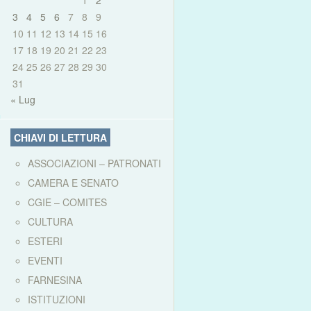
1
2
3
4
5
6
7
8
9
10
11
12
13
14
15
16
17
18
19
20
21
22
23
24
25
26
27
28
29
30
31
« Lug
CHIAVI DI LETTURA
ASSOCIAZIONI – PATRONATI
CAMERA E SENATO
CGIE – COMITES
CULTURA
ESTERI
EVENTI
FARNESINA
ISTITUZIONI