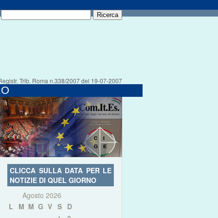
Registr. Trib. Roma n.338/2007 del 19-07-2007
RO
CLICCA SULLA DATA PER LE
NOTIZIE DI QUEL GIORNO
Agosto 2026
L
M
M
G
V
S
D