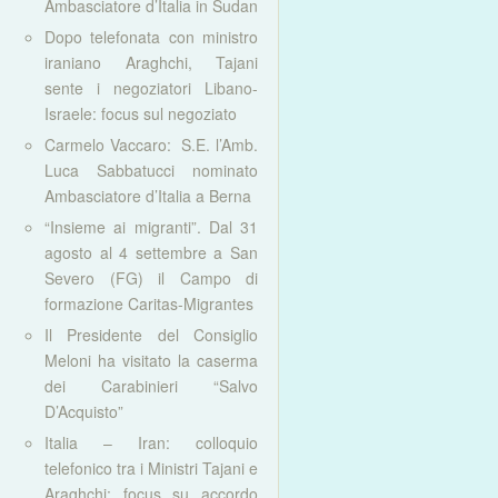
Ambasciatore d’Italia in Sudan
Dopo telefonata con ministro
iraniano Araghchi, Tajani
sente i negoziatori Libano-
Israele: focus sul negoziato
Carmelo Vaccaro: S.E. l’Amb.
Luca Sabbatucci nominato
Ambasciatore d’Italia a Berna
“Insieme ai migranti”. Dal 31
agosto al 4 settembre a San
Severo (FG) il Campo di
formazione Caritas-Migrantes
Il Presidente del Consiglio
Meloni ha visitato la caserma
dei Carabinieri “Salvo
D’Acquisto”
Italia – Iran: colloquio
telefonico tra i Ministri Tajani e
Araghchi: focus su accordo