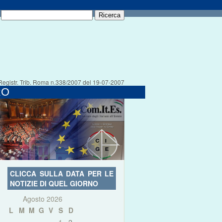
Registr. Trib. Roma n.338/2007 del 19-07-2007
RO
CLICCA SULLA DATA PER LE
NOTIZIE DI QUEL GIORNO
Agosto 2026
L
M
M
G
V
S
D