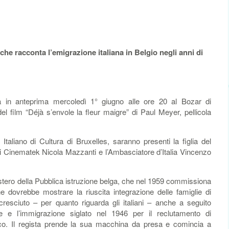
a che racconta l’emigrazione italiana in Belgio negli anni di
in anteprima mercoledì 1° giugno alle ore 20 al Bozar di
el film “Déjà s’envole la fleur maigre” di Paul Meyer, pellicola
uto Italiano di Cultura di Bruxelles, saranno presenti la figlia del
e di Cinematek Nicola Mazzanti e l’Ambasciatore d’Italia Vincenzo
istero della Pubblica istruzione belga, che nel 1959 commissiona
e dovrebbe mostrare la riuscita integrazione delle famiglie di
cresciuto – per quanto riguarda gli italiani – anche a seguito
e e l’immigrazione siglato nel 1946 per il reclutamento di
co. Il regista prende la sua macchina da presa e comincia a