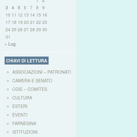
1
2
3
4
5
6
7
8
9
10
11
12
13
14
15
16
17
18
19
20
21
22
23
24
25
26
27
28
29
30
31
« Lug
CHIAVI DI LETTURA
ASSOCIAZIONI – PATRONATI
CAMERA E SENATO
CGIE – COMITES
CULTURA
ESTERI
EVENTI
FARNESINA
ISTITUZIONI