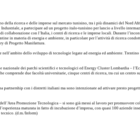
della ricerca e delle imprese sul mercato tunisino, tra i più dinamici del Nord Afr
ndustriale, a partecipare ad un progetto italo-tunisino per lancio a livello internaz
di collaborazione con l’Italia, i centri di ricerca e le imprese locali. Durante l’inc
rentine in materia di energia e ambiente, in particolare per l’attività di ricerca con
ry di Progetto Manifattura.
ne nell’ambito dello sviluppo di tecnologie legate ad energia ed ambiente. Trentino 
 nazionale dei parchi scientifici e tecnologici ed Energy Cluster Lombardia – l’EcoP
he comprende due facoltà universitarie, cinque centri di ricerca, tra cui un centro s
na partnership con i distretti italiani ma sono intenzionate ad attivare presto progett
re dell’Area Promozione Tecnologica – si sono già messi al lavoro per promuovere col
 l’esperienza maturata in fatto di incubazione d’impresa, con quasi 100 aziende inse
 tecnico. (d.m./Inform)