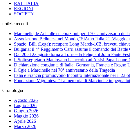
RAI ITALIA
REGIONI
SOCIETA’
notizie recenti
Marcinelle, le Acli alle celebrazioni per il 70° anniversario del
Associazione Bellunesi nel Mondo,“SiAmo Italia 2″. Viaggio a 
Spazio, Billi (Lega): recupero Long March-10B, brevetti chiave 
Bulgaria: il 4° Reggimento Carri assume il comando del Batt
Dal 20 al 23 agosto torna a Torricella Peligna il John Fante Fest
Il Sottosegretario Mantovano ha accolto ad Assisi Papa Leone
Dichiarazione congiunta di Italia, Germania, Francia e Regno U
Il Cgie a Marcinelle nel 70° anniversario della Tragedia
Italia e Francia promuovono Incontro Internazionale per il 23 o
Fondazione Migrantes: “La memoria di Marcinelle impegna tutti
Cronologia
Agosto 2026
Luglio 2026
Giugno 2026
Maggio 2026
Aprile 2026
Marzo 2026