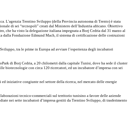
ica. L’agenzia Trentino Sviluppo (della Provincia autonoma di Trento) è stata
ionale di sei “tecnopoli” creati dal Ministero dell’Industria africano. Obiettivo
ontro, che ha visto la delegazione italiana impegnata a Borj Cedria dal 31 marzo al
dotta dalla Fondazione Edmund Mach, il sistema di certificazione delle costruzioni
Sviluppo, tra le prime in Europa ad avviare l’esperienza degli incubatori
ark di Borj Cedria, a 20 chilometri dalla capitale Tunisi, dove ha sede il cluster
ulle biotecnologie con circa 120 ricercatori, ed un incubatore d’impresa con sei
i ed iniziative congiunte nel settore della ricerca, nel mercato delle energie
laborazioni tecnico-commerciali sul territorio tunisino a favore delle aziende
diate nei sette incubatori d’impresa gestiti da Trentino Sviluppo, di trasferimento