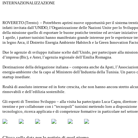
INTERNAZIONALIZZAZIONE
ROVERETO (Trento) – Potrebbero aprirsi nuove opportunità per il sistema trentino 
infatti invitata dall’UNIDO, l’Organizzazione delle Nazioni Unite per lo Sviluppo I
della missione quello di esportare le buone pratiche trentine ed avviare iniziative 
1 aprile, i partner tunisini hanno manifestato grande interesse per le esperienze t
in legno Arca, il Distretto Energia Ambiente Habitech e la Green Innovation Facto
Due le agenzie di sviluppo italiane scelte dall’Unido, per partecipare alla missio
d’impresa (Bic), e Aster, l’agenzia regionale dell’Emilia Romagna.
Destinazione della delegazione italiana – composta anche da Apsti, l’Associazione
energia-ambiente che fa capo al Ministero dell’Industria della Tunisia. Un parco c
startup insediate.
Realtà di assoluto interesse ed in forte crescita, che non hanno ancora stretto alcu
rinnovabili e dell’edilizia sostenibile.
Gli esperti di Trentino Sviluppo – alla visita ha partecipato Luca Capra, diretto
trentine e per collaborare con i “tecnopoli” tunisini mettendo loro a disposizione
tecnologico, ricerca applicata e di competenze formative in particolare nel settore
Clicca sulla data per le notizie di quel giorno