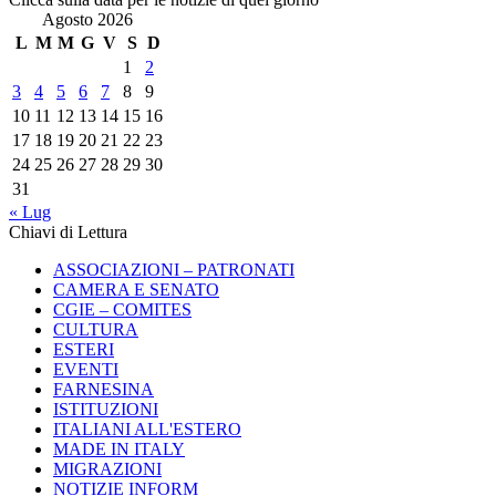
Agosto 2026
L
M
M
G
V
S
D
1
2
3
4
5
6
7
8
9
10
11
12
13
14
15
16
17
18
19
20
21
22
23
24
25
26
27
28
29
30
31
« Lug
Chiavi di Lettura
ASSOCIAZIONI – PATRONATI
CAMERA E SENATO
CGIE – COMITES
CULTURA
ESTERI
EVENTI
FARNESINA
ISTITUZIONI
ITALIANI ALL'ESTERO
MADE IN ITALY
MIGRAZIONI
NOTIZIE INFORM