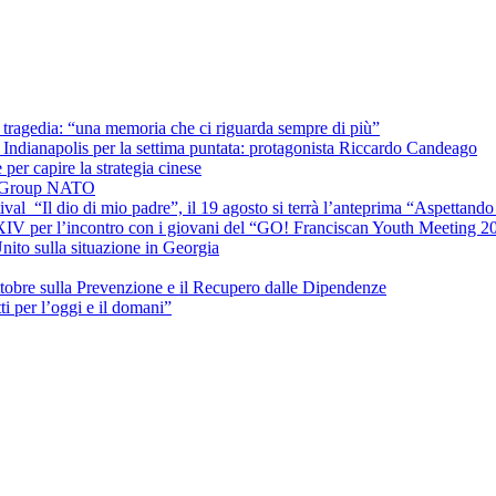
la tragedia: “una memoria che ci riguarda sempre di più”
Indianapolis per la settima puntata: protagonista Riccardo Candeago
per capire la strategia cinese
le Group NATO
ival “Il dio di mio padre”, il 19 agosto si terrà l’anteprima “Aspettando 
 XIV per l’incontro con i giovani del “GO! Franciscan Youth Meeting 2
nito sulla situazione in Georgia
ttobre sulla Prevenzione e il Recupero dalle Dipendenze
 per l’oggi e il domani”