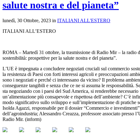
salute nostra e del pianeta”
lunedì, 30 Ottobre, 2023 in
ITALIANI ALL'ESTERO
ITALIANI ALL’ESTERO
ROMA – Martedì 31 ottobre, la trasmissione di Radio Mir – la radio degli
sostenibilità: prospettive per la salute nostra e del pianeta”.
L’UE è impegnata a concludere negoziati cruciali sul commercio sost
la resistenza di Paesi con forti interessi agricoli e preoccupazioni ambi
sono i negoziati e perché ci interessano da vicino? Il problema ambient
conseguenze tangibili e senza che ce ne si assuma le responsabilità. Sen
sta negoziando con i paesi del Sud America, si renderebbe necessario 
un’alimentazione più consapevole e rispettosa dell’ambiente? C’è infine 
modo significativo sullo sviluppo e sull’implementazione di pratiche so
Isolda Agazzi, responsabile per il dossier “Commercio e investimenti” d
dell’agroindustria; Alessandro Creazza, professore associato presso l’U
Radio Mir. (inform)