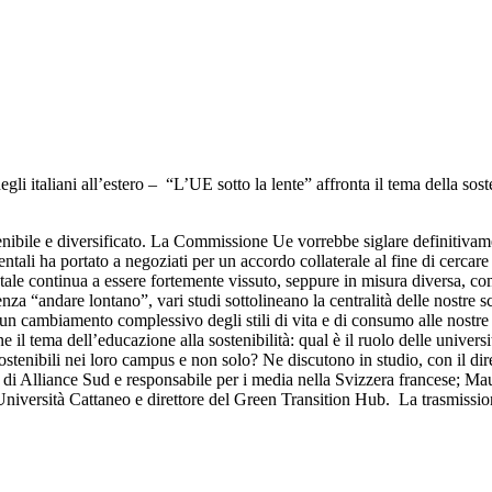
 italiani all’estero – “L’UE sotto la lente” affronta il tema della sosten
enibile e diversificato. La Commissione Ue vorrebbe siglare definitiv
entali ha portato a negoziati per un accordo collaterale al fine di cercar
ale continua a essere fortemente vissuto, seppure in misura diversa, com
za “andare lontano”, vari studi sottolineano la centralità delle nostre sc
un cambiamento complessivo degli stili di vita e di consumo alle nostre 
il tema dell’educazione alla sostenibilità: qual è il ruolo delle universi
stenibili nei loro campus e non solo? Ne discutono in studio, con il dire
i Alliance Sud e responsabile per i media nella Svizzera francese; Mauro 
niversità Cattaneo e direttore del Green Transition Hub. La trasmissione 