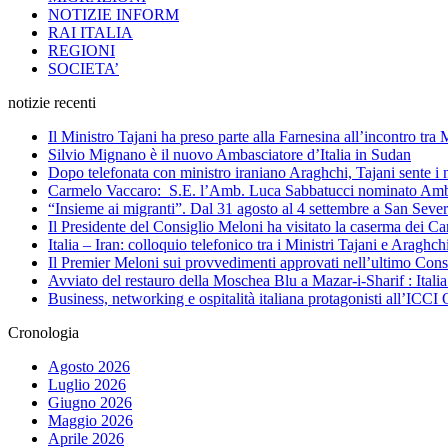
NOTIZIE INFORM
RAI ITALIA
REGIONI
SOCIETA’
notizie recenti
Il Ministro Tajani ha preso parte alla Farnesina all’incontro tr
Silvio Mignano è il nuovo Ambasciatore d’Italia in Sudan
Dopo telefonata con ministro iraniano Araghchi, Tajani sente i 
Carmelo Vaccaro: S.E. l’Amb. Luca Sabbatucci nominato Ambas
“Insieme ai migranti”. Dal 31 agosto al 4 settembre a San Sev
Il Presidente del Consiglio Meloni ha visitato la caserma dei C
Italia – Iran: colloquio telefonico tra i Ministri Tajani e Arag
Il Premier Meloni sui provvedimenti approvati nell’ultimo Cons
Avviato del restauro della Moschea Blu a Mazar-i-Sharif : Itali
Business, networking e ospitalità italiana protagonisti all’IC
Cronologia
Agosto 2026
Luglio 2026
Giugno 2026
Maggio 2026
Aprile 2026