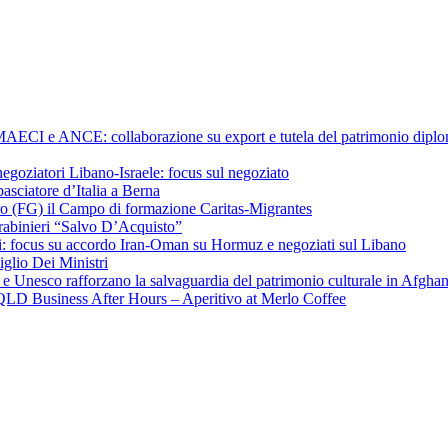
a MAECI e ANCE: collaborazione su export e tutela del patrimonio diplom
negoziatori Libano-Israele: focus sul negoziato
ciatore d’Italia a Berna
ero (FG) il Campo di formazione Caritas-Migrantes
arabinieri “Salvo D’Acquisto”
hchi: focus su accordo Iran-Oman su Hormuz e negoziati sul Libano
iglio Dei Ministri
a e Unesco rafforzano la salvaguardia del patrimonio culturale in Afgha
CI QLD Business After Hours – Aperitivo at Merlo Coffee