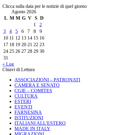
Clicca sulla data per le notizie di quel giorno
Agosto 2026
L
M
M
G
V
S
D
1
2
3
4
5
6
7
8
9
10
11
12
13
14
15
16
17
18
19
20
21
22
23
24
25
26
27
28
29
30
31
« Lug
Chiavi di Lettura
ASSOCIAZIONI – PATRONATI
CAMERA E SENATO
CGIE – COMITES
CULTURA
ESTERI
EVENTI
FARNESINA
ISTITUZIONI
ITALIANI ALL'ESTERO
MADE IN ITALY
MIGRAZIONI