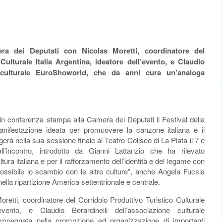
a dei Deputati con Nicolas Moretti, coordinatore del
Culturale Italia Argentina, ideatore dell’evento, e Claudio
ne culturale EuroShoworld, che da anni cura un’analoga
n conferenza stampa alla Camera dei Deputati il Festival della
anifestazione ideata per promuovere la canzone italiana e il
erà nella sua sessione finale al Teatro Coliseo di La Plata il 7 e
l’incontro, introdotto da Gianni Lattanzio che ha rilevato
ltura italiana e per il rafforzamento dell’identità e del legame con
possibile lo scambio con le altre culture”, anche Angela Fucsia
nella ripartizione America settentrionale e centrale.
oretti, coordinatore del Corridoio Produttivo Turistico Culturale
’evento, e Claudio Berardinelli dell’associazione culturale
impegnata nella promozione ed organizzazione di importanti