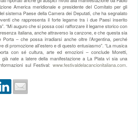
ti riportati anche gli auspici rivolti alla manifestazione da Fabio
rtizione America meridionale e presidente del Comitato per gli
e del sistema Paese della Camera dei Deputati, che ha segnalato
enti che rappresenta il forte legame tra i due Paesi inserito
ina”. “Mi auguro che si possa così rafforzare il legame storico con
 presenza italiana, anche attraverso la canzone, e che questa sia
e Porta – che possa irradiarsi anche oltre l’Argentina, perché
ative di promozione all’estero e di questo entusiasmo”. “La musica
porta con sé cultura, arte ed emozioni – conclude Moretti,
e già nate a latere della manifestazione a La Plata vi sia una
informazioni sul Festival:
www.festivaldelacancionitaliana.com
.