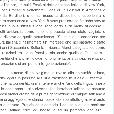
 all’estero, tra cui il Festival della canzone italiana di New York,
 per il mese di settembre. L’idea di un Festival in Argentina è
io da Berdinelli, che ha messo a disposizione esperienze e
nostra esperienza a New York è stata preziosa ed è anche servita
esta nuova iniziativa che sono certo avrà molto successo –
etti evidenzia come tutte le proposte siano state vagliate e
to diversa da quella statunitense. “Si tratta di un’occasione per
ura italiana e rialimentare un interesse che nel passato è stato
gli anni Sessanta e Settanta – ricorda Moretti, segnalando come
di relazioni tra i due Paesi vi sia anche quello di “stimolare il
entità che anche i giovani di origine italiana ci rappresentano”,
 creazione di un “ponte intergenerazionale”.
e un momento di coinvolgimento rivolto alla comunità italiana,
to legata in passato alla sua tradizione musicale – afferma il
che ha consentito di mantenere anche l’uso della lingua italiana
 le cose sono molto diverse, l’emigrazione italiana ha assunto
così vivaci create dalla prima generazione di emigrati faticano a
e di aggregazione stanno nascendo, soprattutto grazie all’aiuto
a affermate. Proprio considerando il contesto attuale abbiamo
ni italiane edite ed inedite, e ad un percorso che aiuti i