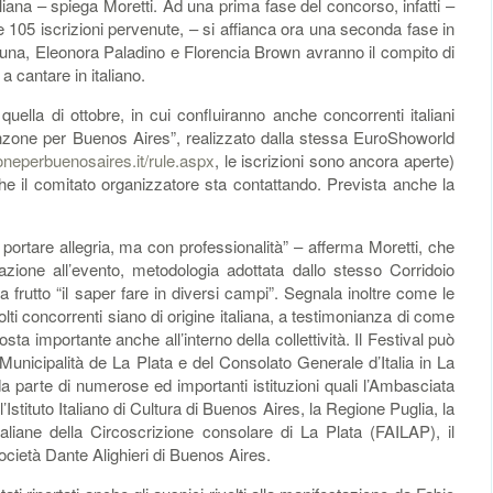
taliana – spiega Moretti. Ad una prima fase del concorso, infatti –
e 105 iscrizioni pervenute, – si affianca ora una seconda fase in
 Luna, Eleonora Paladino e Florencia Brown avranno il compito di
a cantare in italiano.
uella di ottobre, in cui confluiranno anche concorrenti italiani
nzone per Buenos Aires”, realizzato dalla stessa EuroShoworld
neperbuenosaires.it/rule.aspx
, le iscrizioni sono ancora aperte)
 che il comitato organizzatore sta contattando. Prevista anche la
ortare allegria, ma con professionalità” – afferma Moretti, che
azione all’evento, metodologia adottata dallo stesso Corridoio
a frutto “il saper fare in diversi campi”. Segnala inoltre come le
lti concorrenti siano di origine italiana, a testimonianza di come
osta importante anche all’interno della collettività. Il Festival può
 Municipalità de La Plata e del Consolato Generale d’Italia in La
da parte di numerose ed importanti istituzioni quali l’Ambasciata
e l’Istituto Italiano di Cultura di Buenos Aires, la Regione Puglia, la
aliane della Circoscrizione consolare di La Plata (FAILAP), il
Società Dante Alighieri di Buenos Aires.