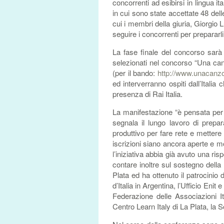
concorrenti ad esibirsi in lingua i
in cui sono state accettate 48 dell
cui i membri della giuria, Giorgio
seguire i concorrenti per prepararli 
La fase finale del concorso sarà q
selezionati nel concorso “Una ca
(per il bando:
http://www.unacanzo
ed interverranno ospiti dall’Italia
presenza di Rai Italia.
La manifestazione “è pensata per p
segnala il lungo lavoro di prepar
produttivo per fare rete e mettere 
iscrizioni siano ancora aperte e mo
l’iniziativa abbia già avuto una risp
contare inoltre sul sostegno della
Plata ed ha ottenuto il patrocinio 
d’Italia in Argentina, l’Ufficio Enit 
Federazione delle Associazioni It
Centro Learn Italy di La Plata, la 