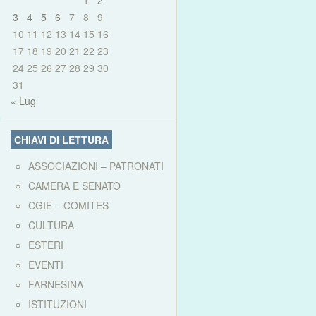
1
2
3
4
5
6
7
8
9
10
11
12
13
14
15
16
17
18
19
20
21
22
23
24
25
26
27
28
29
30
31
« Lug
CHIAVI DI LETTURA
ASSOCIAZIONI – PATRONATI
CAMERA E SENATO
CGIE – COMITES
CULTURA
ESTERI
EVENTI
FARNESINA
ISTITUZIONI