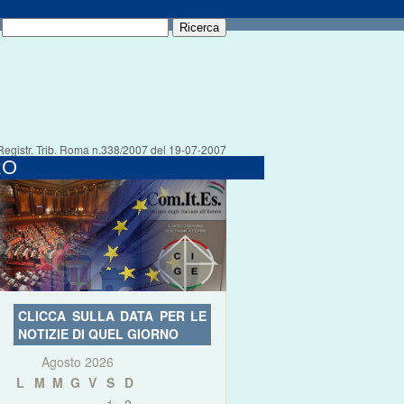
Registr. Trib. Roma n.338/2007 del 19-07-2007
RO
CLICCA SULLA DATA PER LE
NOTIZIE DI QUEL GIORNO
Agosto 2026
L
M
M
G
V
S
D