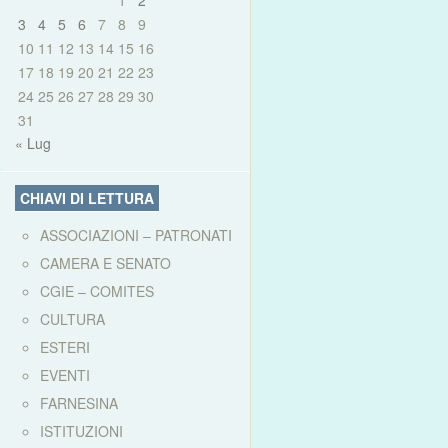
1
2
3
4
5
6
7
8
9
10
11
12
13
14
15
16
17
18
19
20
21
22
23
24
25
26
27
28
29
30
31
« Lug
CHIAVI DI LETTURA
ASSOCIAZIONI – PATRONATI
CAMERA E SENATO
CGIE – COMITES
CULTURA
ESTERI
EVENTI
FARNESINA
ISTITUZIONI