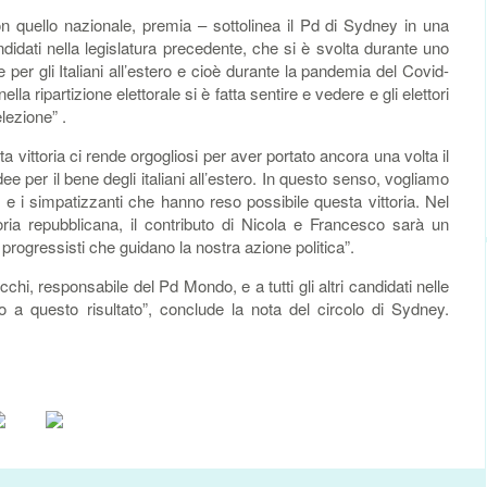
con quello nazionale, premia – sottolinea il Pd di Sydney in una
ndidati nella legislatura precedente, che si è svolta durante uno
a e per gli Italiani all’estero e cioè durante la pandemia del Covid-
la ripartizione elettorale si è fatta sentire e vedere e gli elettori
lezione” .
vittoria ci rende orgogliosi per aver portato ancora una volta il
ee per il bene degli italiani all’estero. In questo senso, vogliamo
amici e i simpatizzanti che hanno reso possibile questa vittoria. Nel
oria repubblicana, il contributo di Nicola e Francesco sarà un
 progressisti che guidano la nostra azione politica”.
i, responsabile del Pd Mondo, e a tutti gli altri candidati nelle
o a questo risultato”, conclude la nota del circolo di Sydney.