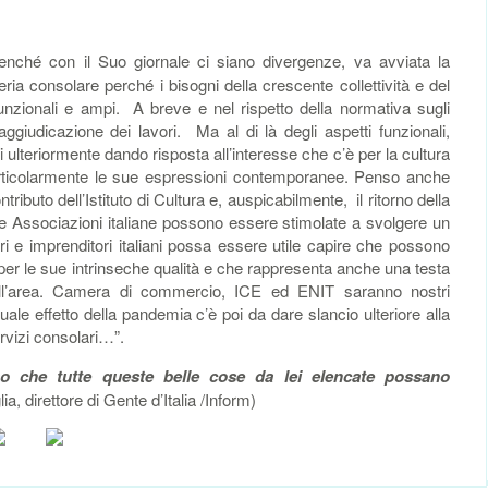
Benché con il Suo giornale ci siano divergenze, va avviata la
ria consolare perché i bisogni della crescente collettività e del
nzionali e ampi. A breve e nel rispetto della normativa sugli
ggiudicazione dei lavori. Ma al di là degli aspetti funzionali,
i ulteriormente dando risposta all’interesse che c’è per la cultura
articolarmente le sue espressioni contemporanee. Penso anche
ontributo dell’Istituto di Cultura e, auspicabilmente, il ritorno della
le Associazioni italiane possono essere stimolate a svolgere un
ori e imprenditori italiani possa essere utile capire che possono
er le sue intrinseche qualità e che rappresenta anche una testa
ell’area. Camera di commercio, ICE ed ENIT saranno nostri
le effetto della pandemia c’è poi da dare slancio ulteriore alla
ervizi consolari…”.
mo che tutte queste belle cose da lei elencate possano
, direttore di Gente d’Italia /Inform)