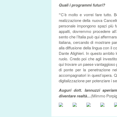
Quali i programmi futuri?
“
C’è molto e vorrei fare tutto. 
realizzazione della nuova Cancelle
personale impongono spazi più fu
appalti, dovremmo procedere all’a
sento che l’Italia può qui affermars
italiana, cercando di mostrare p
alla diffusione della lingua con il c
Dante Alighieri. In questo ambito 
ruolo. Credo poi che agli investit
qui trovare un paese vantaggioso p
di ponte per la penetrazione n
accompagnatori in quest’opera. Qua
digitalizzazione per potenziare i s
Auguri dott. Iannuzzi speria
diventare realtà…
(Mimmo Porpiglia