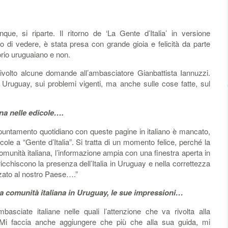
 si riparte. Il ritorno de ‘La Gente d’Italia’ in versione
di vedere, è stata presa con grande gioia e felicità da parte
torio uruguaiano e non.
ivolto alcune domande all’ambasciatore Gianbattista Iannuzzi.
 Uruguay, sui problemi vigenti, ma anche sulle cose fatte, sul
na nelle edicole….
untamento quotidiano con queste pagine in italiano è mancato,
icole a “Gente d’Italia”. Si tratta di un momento felice, perché la
omunità italiana, l’informazione ampia con una finestra aperta in
 arricchiscono la presenza dell’Italia in Uruguay e nella correttezza
zzato al nostro Paese….”
la comunità italiana in Uruguay, le sue impressioni…
sciate italiane nelle quali l’attenzione che va rivolta alla
Mi faccia anche aggiungere che più che alla sua guida, mi