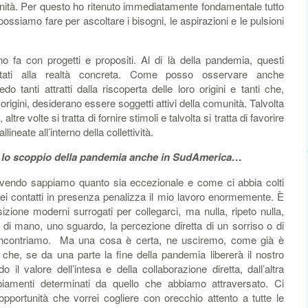
nità. Per questo ho ritenuto immediatamente fondamentale tutto
 possiamo fare per ascoltare i bisogni, le aspirazioni e le pulsioni
 fa con progetti e propositi. Al di là della pandemia, questi
tati alla realtà concreta. Come posso osservare anche
o tanti attratti dalla riscoperta delle loro origini e tanti che,
rigini, desiderano essere soggetti attivi della comunità. Talvolta
tre volte si tratta di fornire stimoli e talvolta si tratta di favorire
ineate all’interno della collettività.
o lo scoppio della pandemia anche in SudAmerica…
ivendo sappiamo quanto sia eccezionale e come ci abbia colti
dei contatti in presenza penalizza il mio lavoro enormemente. È
ione moderni surrogati per collegarci, ma nulla, ripeto nulla,
 di mano, uno sguardo, la percezione diretta di un sorriso o di
 incontriamo. Ma una cosa è certa, ne usciremo, come già è
che, se da una parte la fine della pandemia libererà il nostro
o il valore dell’intesa e della collaborazione diretta, dall’altra
iamenti determinati da quello che abbiamo attraversato. Ci
pportunità che vorrei cogliere con orecchio attento a tutte le