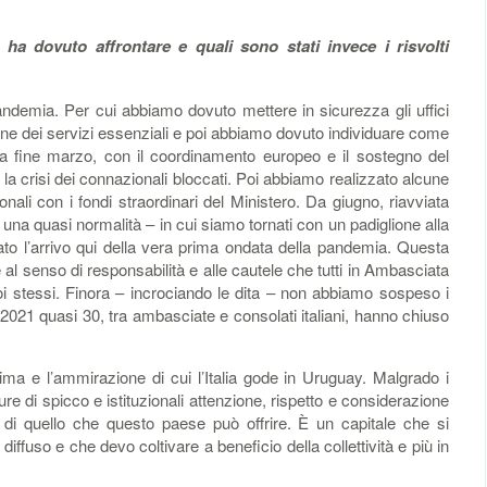
 ha dovuto affrontare e quali sono stati invece i risvolti
ndemia. Per cui abbiamo dovuto mettere in sicurezza gli uffici
e dei servizi essenziali e poi abbiamo dovuto individuare come
 da fine marzo, con il coordinamento europeo e il sostegno del
e la crisi dei connazionali bloccati. Poi abbiamo realizzato alcune
onali con i fondi straordinari del Ministero. Da giugno, riavviata
o una quasi normalità – in cui siamo tornati con un padiglione alla
o l’arrivo qui della vera prima ondata della pandemia. Questa
e al senso di responsabilità e alle cautele che tutti in Ambasciata
i stessi. Finora – incrociando le dita – non abbiamo sospeso i
 2021 quasi 30, tra ambasciate e consolati italiani, hanno chiuso
ima e l’ammirazione di cui l’Italia gode in Uruguay. Malgrado i
igure di spicco e istituzionali attenzione, rispetto e considerazione
ti di quello che questo paese può offrire. È un capitale che si
iffuso e che devo coltivare a beneficio della collettività e più in