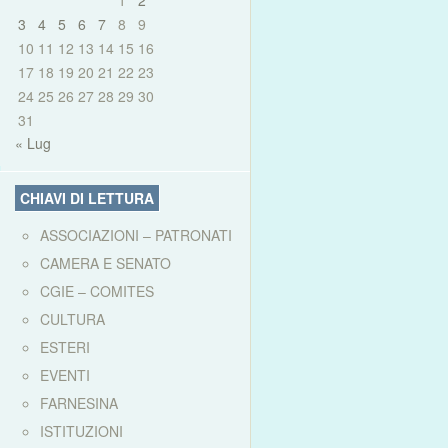
1
2
3
4
5
6
7
8
9
10
11
12
13
14
15
16
17
18
19
20
21
22
23
24
25
26
27
28
29
30
31
« Lug
CHIAVI DI LETTURA
ASSOCIAZIONI – PATRONATI
CAMERA E SENATO
CGIE – COMITES
CULTURA
ESTERI
EVENTI
FARNESINA
ISTITUZIONI