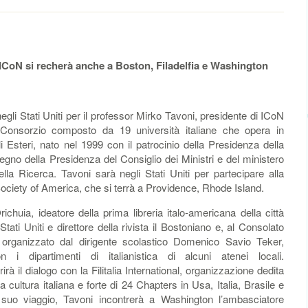
 ICoN si recherà anche a Boston, Filadelfia e Washington
li Stati Uniti per il professor Mirko Tavoni, presidente di ICoN
l Consorzio composto da 19 università italiane che opera in
 Esteri, nato nel 1999 con il patrocinio della Presidenza della
gno della Presidenza del Consiglio dei Ministri e del ministero
della Ricerca. Tavoni sarà negli Stati Uniti per partecipare alla
ciety of America, che si terrà a Providence, Rhode Island.
huia, ideatore della prima libreria italo-americana della città
Stati Uniti e direttore della rivista il Bostoniano e, al Consolato
o organizzato dal dirigente scolastico Domenico Savio Teker,
n i dipartimenti di italianistica di alcuni atenei locali.
rà il dialogo con la Filitalia International, organizzazione dedita
a cultura italiana e forte di 24 Chapters in Usa, Italia, Brasile e
 suo viaggio, Tavoni incontrerà a Washington l’ambasciatore