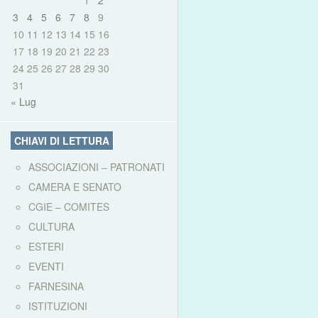
1
2
3
4
5
6
7
8
9
10
11
12
13
14
15
16
17
18
19
20
21
22
23
24
25
26
27
28
29
30
31
« Lug
CHIAVI DI LETTURA
ASSOCIAZIONI – PATRONATI
CAMERA E SENATO
CGIE – COMITES
CULTURA
ESTERI
EVENTI
FARNESINA
ISTITUZIONI