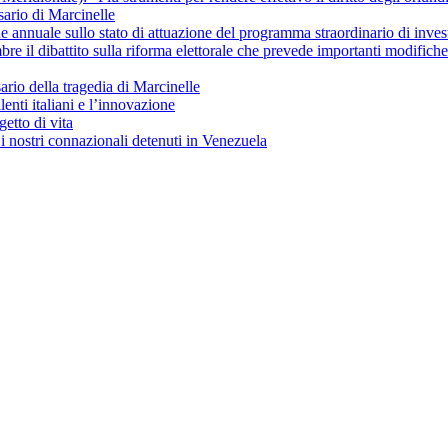
ario di Marcinelle
ne annuale sullo stato di attuazione del programma straordinario di inves
re il dibattito sulla riforma elettorale che prevede importanti modific
io della tragedia di Marcinelle
lenti italiani e l’innovazione
getto di vita
i nostri connazionali detenuti in Venezuela