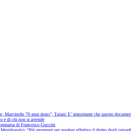
ere, Marcinelle 70 anni dopo”, Tajani: E’ importante che questo documentar
io e di chi non si arrende
scomparsa di Francesco Guccini
ridionale): “Più strumenti per rendere effettivo il diritto degli oriundi 