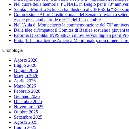
Nel cuore della memoria: l’UNAIE in Belgio per il 70° annivers
Sanità, il Ministro Schillaci ha illustrato al CIPESS la “Relazio
Commissione Affari Costituzionale del Senato: rinviato a settemb
essere presentati entro le ore 12 del 1° settembre
Nell’Aula di Montecitorio la commemorazione del 70° anniversar
Dalle idee all’impatto: il Comites di Basilea sostiene i giovani ta
Riforma Disabilità: INPS attiva i nuovi servizi digitali per il Pro
Porta (Pd – ripartizione America Meridionale): non dimenticare 
Cronologia
Agosto 2026
Luglio 2026
Giugno 2026
Maggio 2026
Aprile 2026
Marzo 2026
Febbraio 2026
Gennaio 2026
Dicembre 2025
Novembre 2025
Ottobre 2025
Settembre 2025
Agosto 2025
Luglio 2025