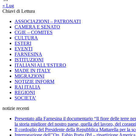
« Lug
Chiavi di Lettura
ASSOCIAZIONI – PATRONATI
CAMERA E SENATO
CGIE – COMITES
CULTURA
ESTERI
EVENTI
FARNESINA
ISTITUZIONI
ITALIANI ALL'ESTERO
MADE IN ITALY
MIGRAZIONI
NOTIZIE INFORM
RAI ITALIA
REGIONI
SOCIETA’
notizie recenti
Presentato alla Farnesina il documentario “Il fiore delle terre n
la storia migliore del nostro paese, quella del lavoro, del coragg
Il cordoglio del Presidente della Repubblica Mattarella per la 
Interrogazione dell’’On. Fabio Porta (Pd – ripartizione America Me