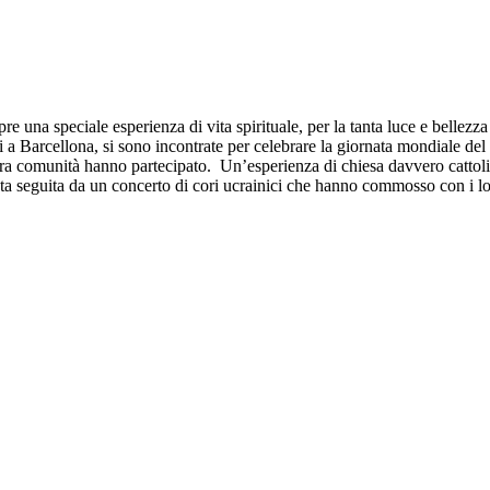
 speciale esperienza di vita spirituale, per la tanta luce e bellezza c
nti a Barcellona, si sono incontrate per celebrare la giornata mondiale d
stra comunità hanno partecipato. Un’esperienza di chiesa davvero cattol
tata seguita da un concerto di cori ucrainici che hanno commosso con i l