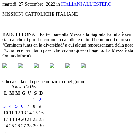
martedì, 27 Settembre, 2022 in
ITALIANI ALL'ESTERO
MISSIONI CATTOLICHE ITALIANE
BARCELLONA – Partecipare alla Messa alla Sagrada Familia è sempre una
stato anche di più. Le comunità cattoliche di tutti i continenti e prese
‘Caminem junts en la diversidad’ a cui alcuni rappresentanti della no
l’Ucraina e per i tanti paesi che vivono questo flagello. La Messa è s
Online/Inform)
Clicca sulla data per le notizie di quel giorno
Agosto 2026
L
M
M
G
V
S
D
1
2
3
4
5
6
7
8
9
10
11
12
13
14
15
16
17
18
19
20
21
22
23
24
25
26
27
28
29
30
31