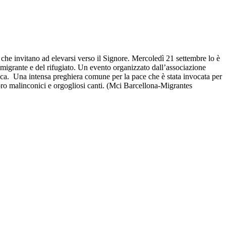
he invitano ad elevarsi verso il Signore. Mercoledì 21 settembre lo è
el migrante e del rifugiato. Un evento organizzato dall’associazione
ica. Una intensa preghiera comune per la pace che è stata invocata per
oro malinconici e orgogliosi canti. (Mci Barcellona-Migrantes