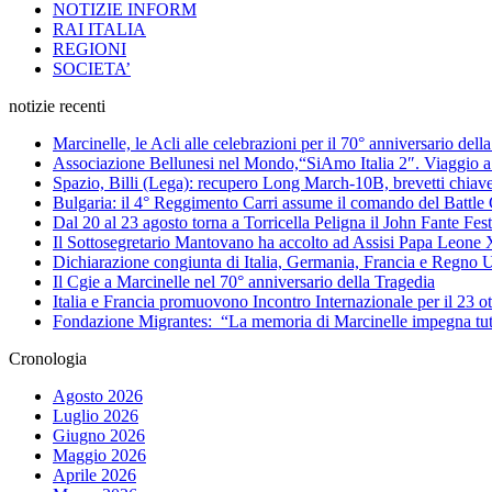
NOTIZIE INFORM
RAI ITALIA
REGIONI
SOCIETA’
notizie recenti
Marcinelle, le Acli alle celebrazioni per il 70° anniversario del
Associazione Bellunesi nel Mondo,“SiAmo Italia 2″. Viaggio a 
Spazio, Billi (Lega): recupero Long March-10B, brevetti chiave 
Bulgaria: il 4° Reggimento Carri assume il comando del Batt
Dal 20 al 23 agosto torna a Torricella Peligna il John Fante Fest
Il Sottosegretario Mantovano ha accolto ad Assisi Papa Leone
Dichiarazione congiunta di Italia, Germania, Francia e Regno U
Il Cgie a Marcinelle nel 70° anniversario della Tragedia
Italia e Francia promuovono Incontro Internazionale per il 23 o
Fondazione Migrantes: “La memoria di Marcinelle impegna tutti
Cronologia
Agosto 2026
Luglio 2026
Giugno 2026
Maggio 2026
Aprile 2026