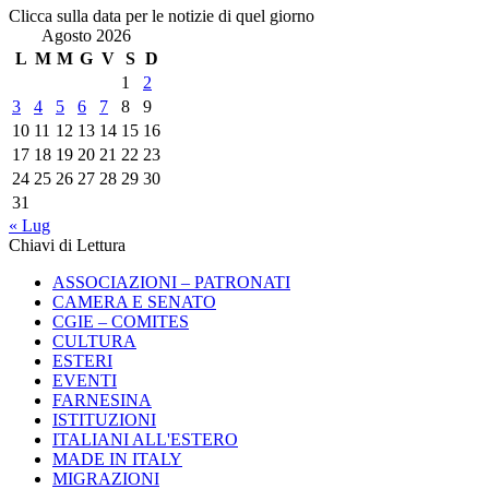
Clicca sulla data per le notizie di quel giorno
Agosto 2026
L
M
M
G
V
S
D
1
2
3
4
5
6
7
8
9
10
11
12
13
14
15
16
17
18
19
20
21
22
23
24
25
26
27
28
29
30
31
« Lug
Chiavi di Lettura
ASSOCIAZIONI – PATRONATI
CAMERA E SENATO
CGIE – COMITES
CULTURA
ESTERI
EVENTI
FARNESINA
ISTITUZIONI
ITALIANI ALL'ESTERO
MADE IN ITALY
MIGRAZIONI