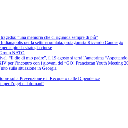
la tragedia: “una memoria che ci riguarda sempre di più”
Indianapolis per la settima puntata: protagonista Riccardo Candeago
per capire la strategia cinese
le Group NATO
ival “Il dio di mio padre”, il 19 agosto si terrà l’anteprima “Aspettando 
 XIV per l’incontro con i giovani del “GO! Franciscan Youth Meeting 2
nito sulla situazione in Georgia
ttobre sulla Prevenzione e il Recupero dalle Dipendenze
 per l’oggi e il domani”