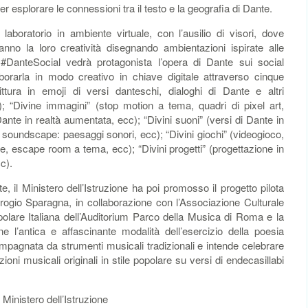
per esplorare le connessioni tra il testo e la geografia di Dante.
aboratorio in ambiente virtuale, con l’ausilio di visori, dove
nno la loro creatività disegnando ambientazioni ispirate alle
 #DanteSocial vedrà protagonista l’opera di Dante sui social
borarla in modo creativo in chiave digitale attraverso cinque
ittura in emoji di versi danteschi, dialoghi di Dante e altri
); “Divine immagini” (stop motion a tema, quadri di pixel art,
nte in realtà aumentata, ecc); “Divini suoni” (versi di Dante in
, soundscape: paesaggi sonori, ecc); “Divini giochi” (videogioco,
me, escape room a tema, ecc); “Divini progetti” (progettazione in
c).
, il Ministero dell’Istruzione ha poi promosso il progetto pilota
ogio Sparagna, in collaborazione con l’Associazione Culturale
olare Italiana dell’Auditorium Parco della Musica di Roma e la
one l’antica e affascinante modalità dell’esercizio della poesia
mpagnata da strumenti musicali tradizionali e intende celebrare
ni musicali originali in stile popolare su versi di endecasillabi
 Ministero dell’Istruzione