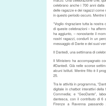
marzo. Una celebrazione che, que
celebrano anche i 700 anni dalla mo
delle ragazze e dei ragazzi come n
in questo periodo oscuro. Mentre 
“Voglio ringraziare tutta la nostr
di queste celebrazioni – ha afferm
ha aggiunto, – nonostante il momen
nostri ragazzi, condurli in un perc
messaggio di Dante e dei suoi ver
Il Dantedì, una settimana di celebr
Il Ministero ha accompagnato co
#Dantedì. Già nelle scorse settiman
alcuni Istituti. Mentre fitto è il 
25.
Tra le attività in programma, “Dant
digitale in chatbot interattivi dell
Commedia; e “GeoDante”, labora
dantesca, con il contributo di 6
Firenze a Ravenna passando pe