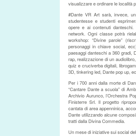
visualizzare e ordinare le località 
#Dante VR Art sarà, invece, un l
studentesse e studenti esprimera
opere e ai contenuti danteschi.
network. Ogni classe potrà riela
workshop: “Divine parole” (riscr
personaggi in chiave social, ecc
paesaggi danteschi a 360 gradi, Da
rap, realizzazione di un audiolibro
quiz e cruciverba digitali, libroga
3D, tinkering led, Dante pop up, ec
Per i 700 anni dalla morte di Dante
“Cantare Dante a scuola” di Ambr
Archivio Aurunco, l’Orchestra Pop
Finisterre Srl. Il progetto riprop
cantata di area appenninica, acco
Dante utilizzando alcune composizio
tratti dalla Divina Commedia.
Un mese di iniziative sui social del