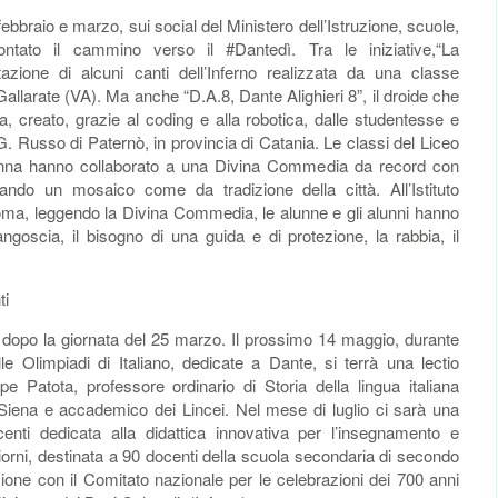
bbraio e marzo, sui social del Ministero dell’Istruzione, scuole,
ntato il cammino verso il #Dantedì. Tra le iniziative,“La
zione di alcuni canti dell’Inferno realizzata da una classe
 Gallarate (VA). Ma anche “D.A.8, Dante Alighieri 8”, il droide che
, creato, grazie al coding e alla robotica, dalle studentesse e
o G. Russo di Paternò, in provincia di Catania. Le classi del Liceo
avenna hanno collaborato a una Divina Commedia da record con
zando un mosaico come da tradizione della città. All’Istituto
ma, leggendo la Divina Commedia, le alunne e gli alunni hanno
ngoscia, il bisogno di una guida e di protezione, la rabbia, il
ti
 dopo la giornata del 25 marzo. Il prossimo 14 maggio, durante
le Olimpiadi di Italiano, dedicate a Dante, si terrà una lectio
e Patota, professore ordinario di Storia della lingua italiana
i Siena e accademico dei Lincei. Nel mese di luglio ci sarà una
enti dedicata alla didattica innovativa per l’insegnamento e
iorni, destinata a 90 docenti della scuola secondaria di secondo
ione con il Comitato nazionale per le celebrazioni dei 700 anni