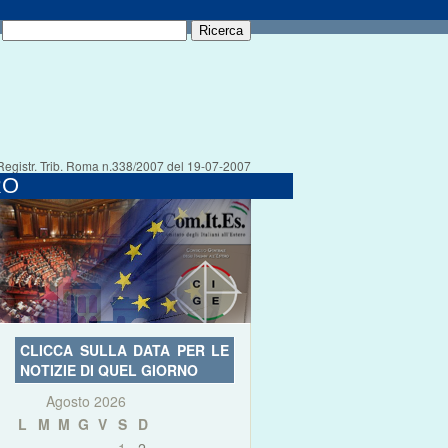
Registr. Trib. Roma n.338/2007 del 19-07-2007
RO
CLICCA SULLA DATA PER LE
NOTIZIE DI QUEL GIORNO
Agosto 2026
L
M
M
G
V
S
D