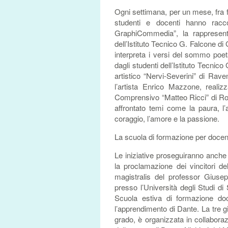
Ogni settimana, per un mese, fra fe
studenti e docenti hanno racco
GraphiCommedia”, la rappresenta
dell’Istituto Tecnico G. Falcone di
interpreta i versi del sommo poeta
dagli studenti dell’Istituto Tecnic
artistico “Nervi-Severini” di R
l’artista Enrico Mazzone, realiz
Comprensivo “Matteo Ricci” di Ro
affrontato temi come la paura, l’a
coraggio, l’amore e la passione.
La scuola di formazione per docen
Le iniziative proseguiranno anche
la proclamazione dei vincitori del
magistralis del professor Giusepp
presso l’Università degli Studi d
Scuola estiva di formazione doc
l’apprendimento di Dante. La tre g
grado, è organizzata in collaboraz