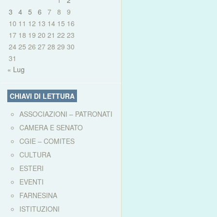
1
2
3
4
5
6
7
8
9
10
11
12
13
14
15
16
17
18
19
20
21
22
23
24
25
26
27
28
29
30
31
« Lug
CHIAVI DI LETTURA
ASSOCIAZIONI – PATRONATI
CAMERA E SENATO
CGIE – COMITES
CULTURA
ESTERI
EVENTI
FARNESINA
ISTITUZIONI