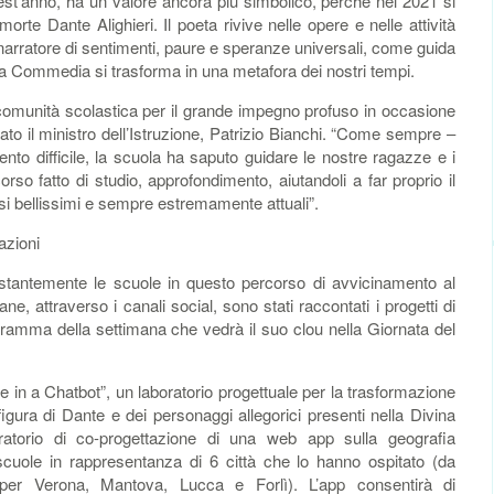
st’anno, ha un valore ancora più simbolico, perché nel 2021 si
rte Dante Alighieri. Il poeta rivive nelle opere e nelle attività
arratore di sentimenti, paure e speranze universali, come guida
la Commedia si trasforma in una metafora dei nostri tempi.
a comunità scolastica per il grande impegno profuso in occasione
ato il ministro dell’Istruzione, Patrizio Bianchi. “Come sempre –
to difficile, la scuola ha saputo guidare le nostre ragazze e i
orso fatto di studio, approfondimento, aiutandoli a far proprio il
si bellissimi e sempre estremamente attuali”.
azioni
stantemente le scuole in questo percorso di avvicinamento al
e, attraverso i canali social, sono stati raccontati i progetti di
programma della settimana che vedrà il suo clou nella Giornata del
e in a Chatbot”, un laboratorio progettuale per la trasformazione
a figura di Dante e dei personaggi allegorici presenti nella Divina
torio di co-progettazione di una web app sulla geografia
 scuole in rappresentanza di 6 città che lo hanno ospitato (da
r Verona, Mantova, Lucca e Forlì). L’app consentirà di