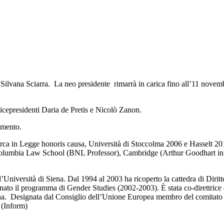
 Silvana Sciarra. La neo presidente rimarrà in carica fino all’11 nove
cepresidenti Daria de Pretis e Nicolò Zanon.
amento.
ricerca in Legge honoris causa, Università di Stoccolma 2006 e Hasse
lumbia Law School (BNL Professor), Cambridge (Arthur Goodhart in L
niversità di Siena. Dal 1994 al 2003 ha ricoperto la cattedra di Diritto
ato il programma di Gender Studies (2002-2003). È stata co-direttrice del
na. Designata dal Consiglio dell’Unione Europea membro del comitato che
 (Inform)