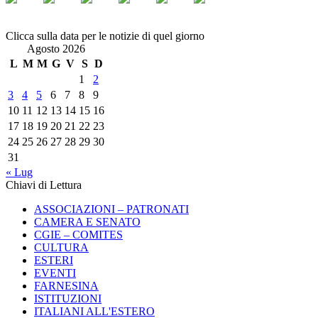
Clicca sulla data per le notizie di quel giorno
Agosto 2026
L
M
M
G
V
S
D
1
2
3
4
5
6
7
8
9
10
11
12
13
14
15
16
17
18
19
20
21
22
23
24
25
26
27
28
29
30
31
« Lug
Chiavi di Lettura
ASSOCIAZIONI – PATRONATI
CAMERA E SENATO
CGIE – COMITES
CULTURA
ESTERI
EVENTI
FARNESINA
ISTITUZIONI
ITALIANI ALL'ESTERO