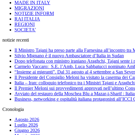
MADE IN ITALY
MIGRAZIONI
NOTIZIE INFORM
RAI ITALIA
REGIONI
SOCIETA’
notizie recenti
Il Ministro Tajani ha preso parte alla Farnesina all’incontro tr
Silvio Mignano è il nuovo Ambasciatore d’Italia in Sudan
Dopo telefonata con ministro iraniano Araghchi, Tajani sente i 
Carmelo Vaccaro: S.E. l’Amb. Luca Sabbatucci nominato Ambas
“Insieme ai migranti”. Dal 31 agosto al 4 settembre a San Sev
Il Presidente del Consiglio Meloni ha visitato la caserma dei C
Italia – Iran: colloquio telefonico tra i Ministri Tajani e Arag
Il Premier Meloni sui provvedimenti approvati nell’ultimo Cons
Avviato del restauro della Moschea Blu a Mazar-i-Sharif : Itali
Business, networking e ospitalità italiana protagonisti all’IC
Cronologia
Agosto 2026
Luglio 2026
Giugno 2026