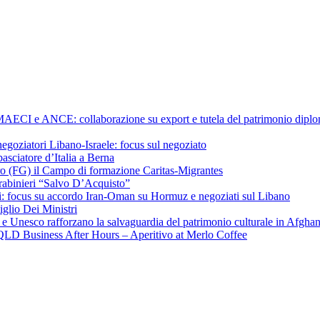
a MAECI e ANCE: collaborazione su export e tutela del patrimonio diplom
negoziatori Libano-Israele: focus sul negoziato
ciatore d’Italia a Berna
ero (FG) il Campo di formazione Caritas-Migrantes
arabinieri “Salvo D’Acquisto”
hchi: focus su accordo Iran-Oman su Hormuz e negoziati sul Libano
iglio Dei Ministri
a e Unesco rafforzano la salvaguardia del patrimonio culturale in Afgha
CI QLD Business After Hours – Aperitivo at Merlo Coffee