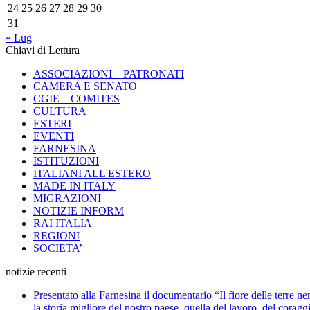
24
25
26
27
28
29
30
31
« Lug
Chiavi di Lettura
ASSOCIAZIONI – PATRONATI
CAMERA E SENATO
CGIE – COMITES
CULTURA
ESTERI
EVENTI
FARNESINA
ISTITUZIONI
ITALIANI ALL'ESTERO
MADE IN ITALY
MIGRAZIONI
NOTIZIE INFORM
RAI ITALIA
REGIONI
SOCIETA’
notizie recenti
Presentato alla Farnesina il documentario “Il fiore delle terre n
la storia migliore del nostro paese, quella del lavoro, del coragg