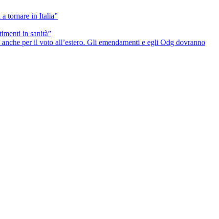
a tornare in Italia”
timenti in sanità”
he anche per il voto all’estero. Gli emendamenti e egli Odg dovranno