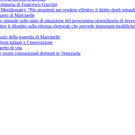
scomparsa di Francesco Guccini
ridionale): “Più strumenti per rendere effettivo il diritto degli oriundi 
ario di Marcinelle
ne annuale sullo stato di attuazione del programma straordinario di inves
re il dibattito sulla riforma elettorale che prevede importanti modific
io della tragedia di Marcinelle
lenti italiani e l’innovazione
getto di vita
i nostri connazionali detenuti in Venezuela