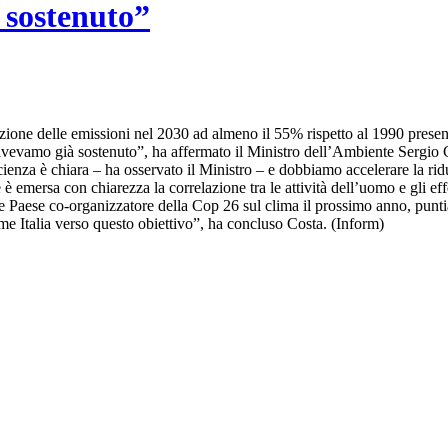
 sostenuto”
ione delle emissioni nel 2030 ad almeno il 55% rispetto al 1990 prese
avevamo già sostenuto”, ha affermato il Ministro dell’Ambiente Sergio
nza è chiara – ha osservato il Ministro – e dobbiamo accelerare la ridu
 emersa con chiarezza la correlazione tra le attività dell’uomo e gli eff
e Paese co-organizzatore della Cop 26 sul clima il prossimo anno, punt
me Italia verso questo obiettivo”, ha concluso Costa. (Inform)