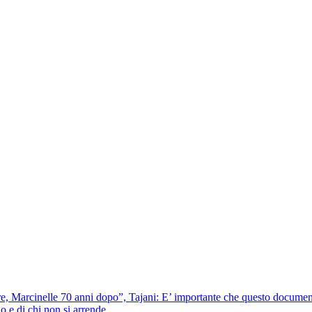
ere, Marcinelle 70 anni dopo”, Tajani: E’ importante che questo documentar
io e di chi non si arrende