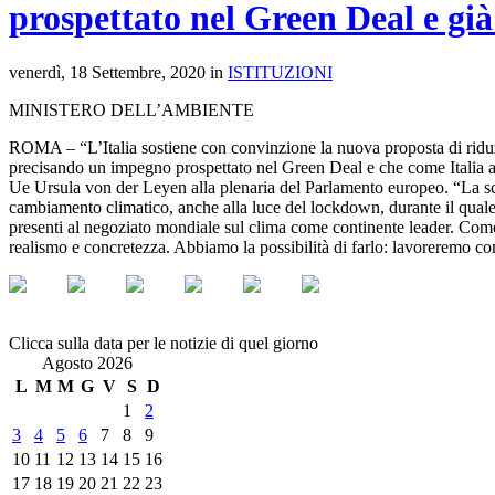
prospettato nel Green Deal e già
venerdì, 18 Settembre, 2020 in
ISTITUZIONI
MINISTERO DELL’AMBIENTE
ROMA – “L’Italia sostiene con convinzione la nuova proposta di riduz
precisando un impegno prospettato nel Green Deal e che come Italia 
Ue Ursula von der Leyen alla plenaria del Parlamento europeo. “La scie
cambiamento climatico, anche alla luce del lockdown, durante il quale è
presenti al negoziato mondiale sul clima come continente leader. Com
realismo e concretezza. Abbiamo la possibilità di farlo: lavoreremo co
Clicca sulla data per le notizie di quel giorno
Agosto 2026
L
M
M
G
V
S
D
1
2
3
4
5
6
7
8
9
10
11
12
13
14
15
16
17
18
19
20
21
22
23