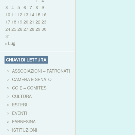
1
2
3
4
5
6
7
8
9
10
11
12
13
14
15
16
17
18
19
20
21
22
23
24
25
26
27
28
29
30
31
« Lug
CHIAVI DI LETTURA
ASSOCIAZIONI – PATRONATI
CAMERA E SENATO
CGIE – COMITES
CULTURA
ESTERI
EVENTI
FARNESINA
ISTITUZIONI