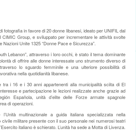
fotografia in favore di 20 donne libanesi, ideato per UNIFIL dal
al CIMIC Group, e sviluppato per incrementare le attività svolte
elle Nazioni Unite 1325 “Donne Pace e Sicurezza”.
th Lebanon”, attraverso i loro occhi, è stato il tema dominante
olontà di offrire alle donne interessate uno strumento diverso di
averso lo sguardo femminile e una ulteriore possibilità di
avorativa nella quotidianità libanese.
 tra i 16 e i 30 anni appartenenti alla municipalità sciita di El
teresse e partecipazione le lezioni realizzate anche grazie ad
Legión Española, unità d’elite delle Forze armate spagnole
rea di operazioni.
l’Unità multinazionale a guida italiana specializzata nella
ivile militare presente con il suo personale nei numerosi teatri
 l’Esercito italiano è schierato. L’unità ha sede a Motta di Livenza.