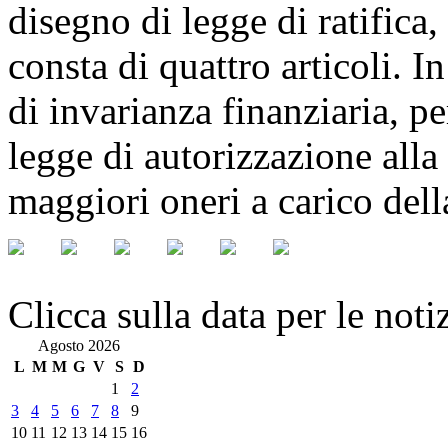
disegno di legge di ratifica,
consta di quattro articoli. I
di invarianza finanziaria, pe
legge di autorizzazione alla
maggiori oneri a carico dell
Clicca sulla data per le noti
Agosto 2026
L
M
M
G
V
S
D
1
2
3
4
5
6
7
8
9
10
11
12
13
14
15
16