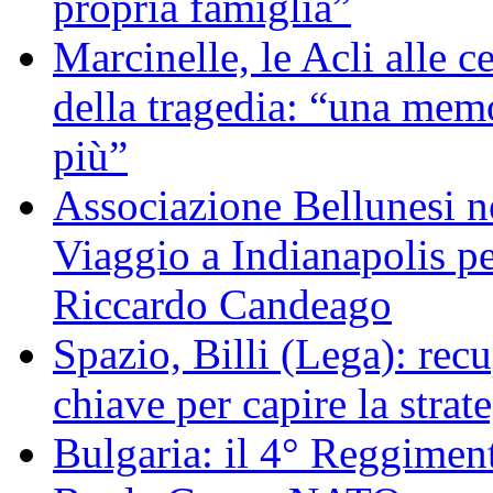
propria famiglia”
Marcinelle, le Acli alle c
della tragedia: “una memo
più”
Associazione Bellunesi n
Viaggio a Indianapolis pe
Riccardo Candeago
Spazio, Billi (Lega): re
chiave per capire la strat
Bulgaria: il 4° Reggimen