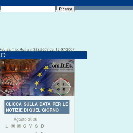
Registr. Trib. Roma n.338/2007 del 19-07-2007
RO
CLICCA SULLA DATA PER LE
NOTIZIE DI QUEL GIORNO
Agosto 2026
L
M
M
G
V
S
D