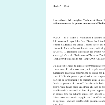
ITALIA – USA
Il presidente del consiglio: “Sulla crisi libica 
italiano onorario, in quanto amo tutto dell’Italia
ROMA – Si è svolto a Washington l’incontro fr
dell’incontro il capo della Casa Bianca ha detto di
legame di alleanza che unisce il nostro Paese agli 
riforme in Italia ed ha sottolineato la necessità d
in Grecia. Il presidente americano per quanto rigu
aiutare gli sforzi dell’Italia contro l’Isis e nell’
l’Italia per il tema scelto per l’Expo 2015. Una as
Dal canto suo Renzi ha espresso apprezzamento per 
commentato Renzi – non solo per il popolo ameri
evidenziato una piena condivisione di intenti con i
come l’Italia sia pronta a prendersi le sue respo
stagione di investimenti e ha spiegato come la cres
“serio programma di riforme”. “Anche se in Italia c
nostro Paese hanno preso una strada che non ha poss
sottolineando la necessità di fare di questo appunt
un mondo dove un miliardo muore per l’obesità ed
Liberazione esprimendo orgoglio per il sacrificio d
ha aggiunto – che non sarebbe stato possibile senza
nostri figli”.