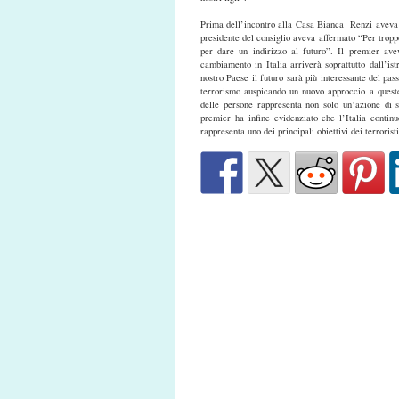
Prima dell’incontro alla Casa Bianca Renzi aveva te
presidente del consiglio aveva affermato “Per tropp
per dare un indirizzo al futuro”. Il premier aveva
cambiamento in Italia arriverà soprattutto dall’is
nostro Paese il futuro sarà più interessante del pas
terrorismo auspicando un nuovo approccio a queste 
delle persone rappresenta non solo un’azione di s
premier ha infine evidenziato che l’Italia contin
rappresenta uno dei principali obiettivi dei terroris