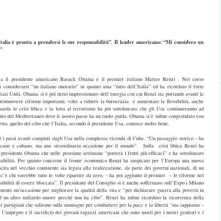
l’Italia è pronta a prendersi le sue responsabilità”. Il leader americano: “Mi considero un
”
a il presidente americano Barack Obama e il premier italiano Matteo Renzi . Nel corso
 considerarsi “un italiano onorario” in quanto ama “tutto dell’Italia” ed ha ricordato il forte
Stati Uniti. Obama si è poi detto impressionato dell’energia con cui Renzi sta portando avanti le
i promuovere riforme importanti, volte a ridurre la burocrazia e aumentare la flessibilità, anche
arda le crisi libica e la lotta al terrorismo ha poi sottolineato che gli Usa continueranno ad
ambito del Mediterraneo dove il nostro paese ha un ruolo guida. Obama si è infine congratulato con
petto, quello del cibo che l’Italia, secondo il presidente Usa, conosce molto bene.
i passi avanti compiuti dagli Usa nella complessa vicenda di Cuba. “Un passaggio storico – ha
cano e cubano, ma una straordinaria occasione per il mondo”. Sulla crisi libica Renzi ha
l presidente Obama che nelle prossime settimane “porterà i frutti più efficaci” e ha sottolineato
nsabilità. Per quanto concerne il fronte economico Renzi ha auspicato per l’Europa una nuova
cita nel vecchio continente sia legata alla realizzazione, da parte dei governi nazionali, di un
’è chi vorrebbe tutte le volte ripartire da zero, – ha poi aggiunto il premier – le riforme nel
ibilità di essere bloccata”. Il presidente del Consiglio si è anche soffermato sull’Expo i Milano
amento un’occasione per migliorare la qualità della vita e “per dichiarare guerra alla povertà in
 un altro miliardo muore perché non ha cibo”. Renzi ha infine ricordato la ricorrenza della
ei partigiani che salirono sulle montagne per combattere per la pace e la libertà “ma sappiamo –
 l’impegno e il sacrificio dei giovani ragazzi americani che sono morti per i nostri genitori e i