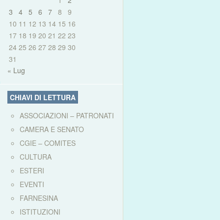
1
2
3
4
5
6
7
8
9
10
11
12
13
14
15
16
17
18
19
20
21
22
23
24
25
26
27
28
29
30
31
« Lug
CHIAVI DI LETTURA
ASSOCIAZIONI – PATRONATI
CAMERA E SENATO
CGIE – COMITES
CULTURA
ESTERI
EVENTI
FARNESINA
ISTITUZIONI