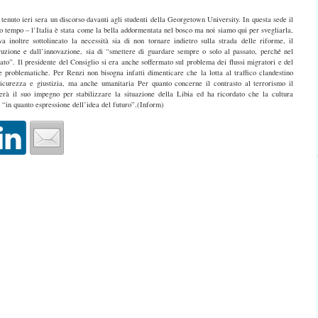
nuto ieri sera un discorso davanti agli studenti della Georgetown University. In questa sede il
o tempo – l’Italia è stata come la bella addormentata nel bosco ma noi siamo qui per svegliarla,
 inoltre sottolineato la necessità sia di non tornare indietro sulla strada delle riforme, il
truzione e dall’innovazione, sia di “smettere di guardare sempre o solo al passato, perché nel
sato”. Il presidente del Consiglio si era anche soffermato sul problema dei flussi migratori e del
problematiche. Per Renzi non bisogna infatti dimenticare che la lotta al traffico clandestino
icurezza e giustizia, ma anche umanitaria Per quanto concerne il contrasto al terrorismo il
uerà il suo impegno per stabilizzare la situazione della Libia ed ha ricordato che la cultura
ti “in quanto espressione dell’idea del futuro”.(Inform)