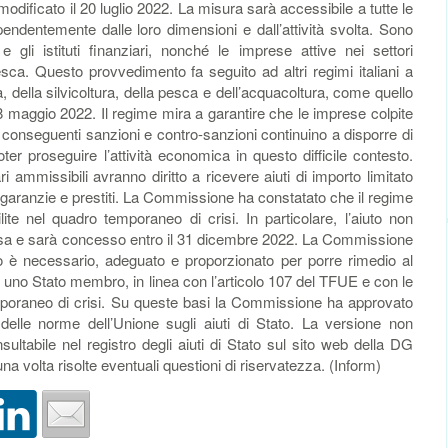
ificato il 20 luglio 2022. La misura sarà accessibile a tutte le
endentemente dalle loro dimensioni e dall’attività svolta. Sono
i e gli istituti finanziari, nonché le imprese attive nei settori
pesca. Questo provvedimento fa seguito ad altri regimi italiani a
a, della silvicoltura, della pesca e dell’acquacoltura, come quello
 maggio 2022. Il regime mira a garantire che le imprese colpite
lle conseguenti sanzioni e contro-sanzioni continuino a disporre di
oter proseguire l’attività economica in questo difficile contesto.
ri ammissibili avranno diritto a ricevere aiuti di importo limitato
, garanzie e prestiti. La Commissione ha constatato che il regime
lite nel quadro temporaneo di crisi. In particolare, l’aiuto non
esa e sarà concesso entro il 31 dicembre 2022. La Commissione
no è necessario, adeguato e proporzionato per porre rimedio al
uno Stato membro, in linea con l’articolo 107 del TFUE e con le
emporaneo di crisi. Su queste basi la Commissione ha approvato
 delle norme dell’Unione sugli aiuti di Stato. La versione non
sultabile nel registro degli aiuti di Stato sul sito web della DG
volta risolte eventuali questioni di riservatezza. (Inform)