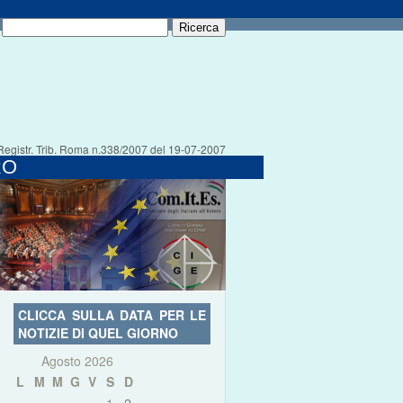
Registr. Trib. Roma n.338/2007 del 19-07-2007
RO
CLICCA SULLA DATA PER LE
NOTIZIE DI QUEL GIORNO
Agosto 2026
L
M
M
G
V
S
D