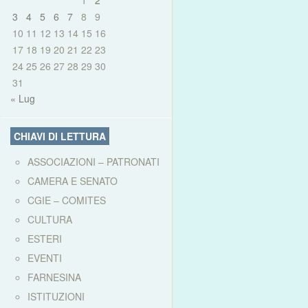
1
2
3
4
5
6
7
8
9
10
11
12
13
14
15
16
17
18
19
20
21
22
23
24
25
26
27
28
29
30
31
« Lug
CHIAVI DI LETTURA
ASSOCIAZIONI – PATRONATI
CAMERA E SENATO
CGIE – COMITES
CULTURA
ESTERI
EVENTI
FARNESINA
ISTITUZIONI