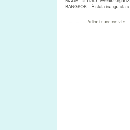
MADE IN ITALY Evento organizzato
BANGKOK – È stata inaugurata a 
...................Articoli successivi »