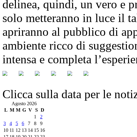
delinea, quindi, un vero e p
solo metteranno in luce il ta
apriranno al pubblico di app
ambiente ricco di suggestion
intensa e completa l’esperi
Clicca sulla data per le noti
Agosto 2026
L
M
M
G
V
S
D
1
2
3
4
5
6
7
8
9
10
11
12
13
14
15
16
17
18
19
20
21
22
23