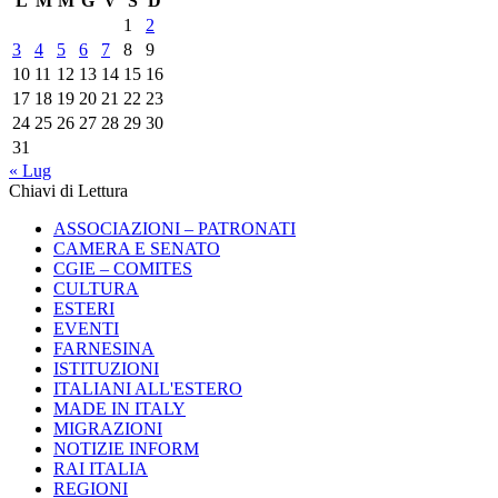
L
M
M
G
V
S
D
1
2
3
4
5
6
7
8
9
10
11
12
13
14
15
16
17
18
19
20
21
22
23
24
25
26
27
28
29
30
31
« Lug
Chiavi di Lettura
ASSOCIAZIONI – PATRONATI
CAMERA E SENATO
CGIE – COMITES
CULTURA
ESTERI
EVENTI
FARNESINA
ISTITUZIONI
ITALIANI ALL'ESTERO
MADE IN ITALY
MIGRAZIONI
NOTIZIE INFORM
RAI ITALIA
REGIONI