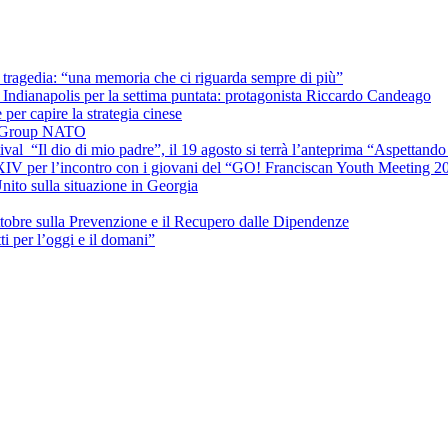
la tragedia: “una memoria che ci riguarda sempre di più”
Indianapolis per la settima puntata: protagonista Riccardo Candeago
per capire la strategia cinese
le Group NATO
ival “Il dio di mio padre”, il 19 agosto si terrà l’anteprima “Aspettando 
 XIV per l’incontro con i giovani del “GO! Franciscan Youth Meeting 2
nito sulla situazione in Georgia
ttobre sulla Prevenzione e il Recupero dalle Dipendenze
 per l’oggi e il domani”