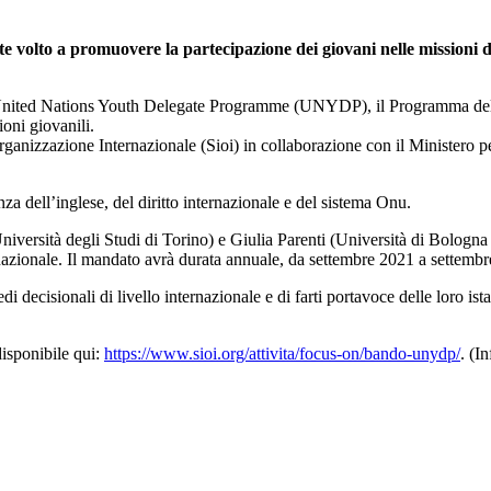
e volto a promuovere la partecipazione dei giovani nelle missioni di
o United Nations Youth Delegate Programme (UNYDP), il Programma dell
ioni giovanili.
’Organizzazione Internazionale (Sioi) in collaborazione con il Ministero p
za dell’inglese, del diritto internazionale e del sistema Onu.
Università degli Studi di Torino) e Giulia Parenti (Università di Bolog
ternazionale. Il mandato avrà durata annuale, da settembre 2021 a settemb
edi decisionali di livello internazionale e di farti portavoce delle loro i
disponibile qui:
https://www.sioi.org/attivita/focus-on/bando-unydp/
. (I