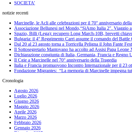
SOCIETA’
notizie recenti
Marcinelle, le Acli alle celebrazioni per il 70° anniversario del
Associazione Bellunesi nel Mondo,“SiAmo Italia 2″. Viaggio a 
Spazio, Billi (Lega): recupero Long March-10B, brevetti chiave 
Bulgaria: il 4° Reggimento Carri assume il comando del Batt
Dal 20 al 23 agosto torna a Torricella Peligna il John Fante Fest
Il Sottosegretario Mantovano ha accolto ad Assisi Papa Leone
Dichiarazione congiunta di Italia, Germania, Francia e Regno U
Il Cgie a Marcinelle nel 70° anniversario della Tragedia
Italia e Francia promuovono Incontro Internazionale per il 23 o
Fondazione Migrantes: “La memoria di Marcinelle impegna tutti
Cronologia
Agosto 2026
Luglio 2026
Giugno 2026
Maggio 2026
Aprile 2026
Marzo 2026
Febbraio 2026
Gennaio 2026