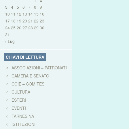
1
2
3
4
5
6
7
8
9
10
11
12
13
14
15
16
17
18
19
20
21
22
23
24
25
26
27
28
29
30
31
« Lug
CHIAVI DI LETTURA
ASSOCIAZIONI – PATRONATI
CAMERA E SENATO
CGIE – COMITES
CULTURA
ESTERI
EVENTI
FARNESINA
ISTITUZIONI