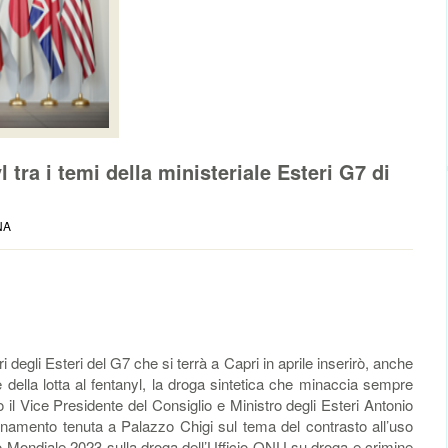
l tra i temi della ministeriale Esteri G7 di
NA
 degli Esteri del G7 che si terrà a Capri in aprile inserirò, anche
della lotta al fentanyl, la droga sintetica che minaccia sempre
to il Vice Presidente del Consiglio e Ministro degli Esteri Antonio
inamento tenuta a Palazzo Chigi sul tema del contrasto all’uso
to Mondiale 2023 sulla droga dell’Ufficio ONU su droga e crimine