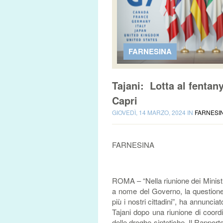
FARNESINA
Tajani: Lotta al fentany
Capri
GIOVEDÌ, 14 MARZO, 2024 IN
FARNESI
FARNESINA
ROMA – “Nella riunione dei Ministri
a nome del Governo, la questione 
più i nostri cittadini”, ha annuncia
Tajani dopo una riunione di coord
delle droghe sintetiche. Il Rappor