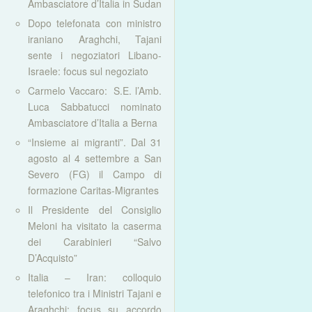
Ambasciatore d’Italia in Sudan
Dopo telefonata con ministro
iraniano Araghchi, Tajani
sente i negoziatori Libano-
Israele: focus sul negoziato
Carmelo Vaccaro: S.E. l’Amb.
Luca Sabbatucci nominato
Ambasciatore d’Italia a Berna
“Insieme ai migranti”. Dal 31
agosto al 4 settembre a San
Severo (FG) il Campo di
formazione Caritas-Migrantes
Il Presidente del Consiglio
Meloni ha visitato la caserma
dei Carabinieri “Salvo
D’Acquisto”
Italia – Iran: colloquio
telefonico tra i Ministri Tajani e
Araghchi: focus su accordo