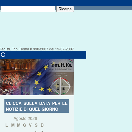
Registr. Trib. Roma n.338/2007 del 19-07-2007
RO
CLICCA SULLA DATA PER LE
NOTIZIE DI QUEL GIORNO
Agosto 2026
L
M
M
G
V
S
D