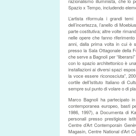
razionalismo illuminista, che lo 
Spazio x Tempo, includendo element
L’artista riformula i grandi temi 
dell’incertezza, l’anello di Moebi
parte costitutiva; altre volte rim
nelle opere che fanno riferimento 
anni, dalla prima volta in cui è
presso la Sala Ottagonale della 
che serve a Bagnoli per “liberarsi”
con lo spazio architettonico è u
installazioni ai diversi spazi espo
la voce essere riconosciuta”, 200
cortile dell’Istituto Italiano di
sempre sul punto di volare o di pla
Marco Bagnoli ha partecipato in 
contemporanea europeo, basti pen
1986, 1997), a Documenta di Ka
personali presso prestigiose ist
Centre d’Art Contemporain Genèv
Magasin, Centre National d’Art Co