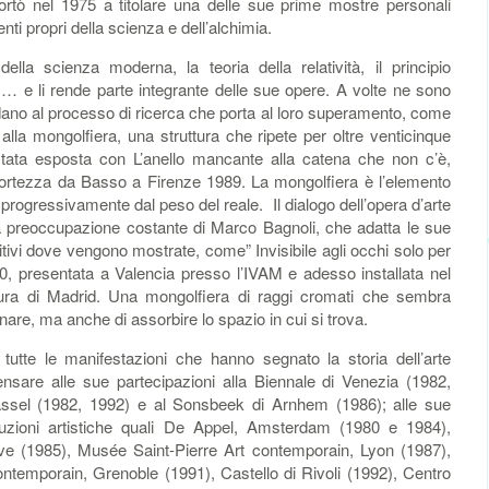
portò nel 1975 a titolare una delle sue prime mostre personali
i propri della scienza e dell’alchimia.
della scienza moderna, la teoria della relatività, il principio
us… e li rende parte integrante delle sue opere. A volte ne sono
andano al processo di ricerca che porta al loro superamento, come
alla mongolfiera, una struttura che ripete per oltre venticinque
 stata esposta con L’anello mancante alla catena che non c’è,
Fortezza da Basso a Firenze 1989. La mongolfiera è l’elemento
 progressivamente dal peso del reale. Il dialogo dell’opera d’arte
na preoccupazione costante di Marco Bagnoli, che adatta le sue
sitivi dove vengono mostrate, come” Invisibile agli occhi solo per
0, presentata a Valencia presso l’IVAM e adesso installata nel
 Cultura di Madrid. Una mongolfiera di raggi cromati che sembra
nare, ma anche di assorbire lo spazio in cui si trova.
tutte le manifestazioni che hanno segnato la storia dell’arte
sare alle sue partecipazioni alla Biennale di Venezia (1982,
ssel (1982, 1992) e al Sonsbeek di Arnhem (1986); alle sue
ituzioni artistiche quali De Appel, Amsterdam (1980 e 1984),
e (1985), Musée Saint-Pierre Art contemporain, Lyon (1987),
ntemporain, Grenoble (1991), Castello di Rivoli (1992), Centro