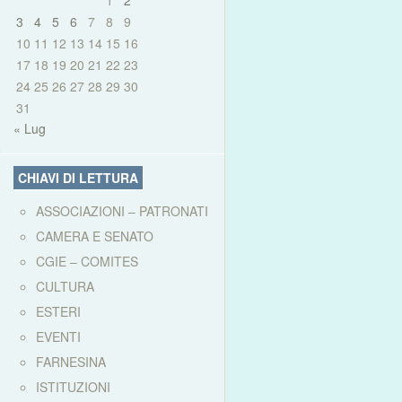
1
2
3
4
5
6
7
8
9
10
11
12
13
14
15
16
17
18
19
20
21
22
23
24
25
26
27
28
29
30
31
« Lug
CHIAVI DI LETTURA
ASSOCIAZIONI – PATRONATI
CAMERA E SENATO
CGIE – COMITES
CULTURA
ESTERI
EVENTI
FARNESINA
ISTITUZIONI