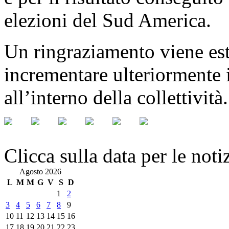
elezioni del Sud America.
Un ringraziamento viene este
incrementare ulteriormente 
all’interno della collettività
Clicca sulla data per le noti
Agosto 2026
L
M
M
G
V
S
D
1
2
3
4
5
6
7
8
9
10
11
12
13
14
15
16
17
18
19
20
21
22
23