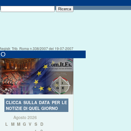
Registr. Trib. Roma n.338/2007 del 19-07-2007
RO
CLICCA SULLA DATA PER LE
NOTIZIE DI QUEL GIORNO
Agosto 2026
L
M
M
G
V
S
D