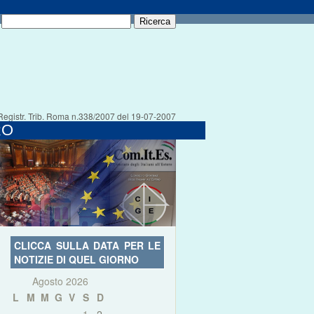
Registr. Trib. Roma n.338/2007 del 19-07-2007
RO
CLICCA SULLA DATA PER LE
NOTIZIE DI QUEL GIORNO
Agosto 2026
L
M
M
G
V
S
D