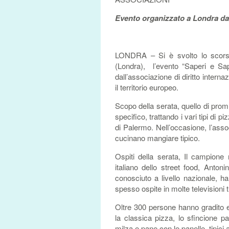
Evento organizzato a Londra da 
LONDRA – Si è svolto lo scorso
(Londra), l’evento “Saperi e Sap
dall’associazione di diritto interna
il territorio europeo.
Scopo della serata, quello di promu
specifico, trattando i vari tipi di p
di Palermo. Nell’occasione, l’assoc
cucinano mangiare tipico.
Ospiti della serata, Il campione
italiano dello street food, Anton
conosciuto a livello nazionale, ha
spesso ospite in molte televisioni 
Oltre 300 persone hanno gradito ed
la classica pizza, lo sfincione 
milza e pane con le panelle, tipici