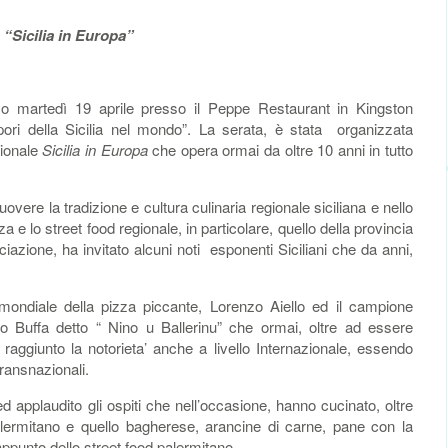
“Sicilia in Europa”
 martedì 19 aprile presso il Peppe Restaurant in Kingston
ori della Sicilia nel mondo”. La serata, è stata organizzata
zionale
Sicilia in Europa
che opera ormai da oltre 10 anni in tutto
overe la tradizione e cultura culinaria regionale siciliana e nello
izza e lo street food regionale, in particolare, quello della provincia
iazione, ha invitato alcuni noti esponenti Siciliani che da anni,
 mondiale della pizza piccante, Lorenzo Aiello ed il campione
ino Buffa detto “ Nino u Ballerinu” che ormai, oltre ad essere
 raggiunto la notorieta’ anche a livello Internazionale, essendo
transnazionali.
 applaudito gli ospiti che nell’occasione, hanno cucinato, oltre
palermitano e quello bagherese, arancine di carne, pane con la
 appunto dello street food palermitano.