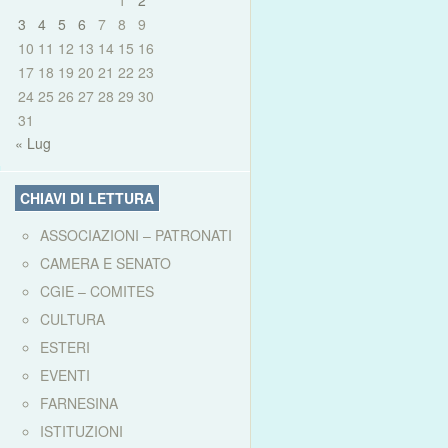
1
2
3
4
5
6
7
8
9
10
11
12
13
14
15
16
17
18
19
20
21
22
23
24
25
26
27
28
29
30
31
« Lug
CHIAVI DI LETTURA
ASSOCIAZIONI – PATRONATI
CAMERA E SENATO
CGIE – COMITES
CULTURA
ESTERI
EVENTI
FARNESINA
ISTITUZIONI