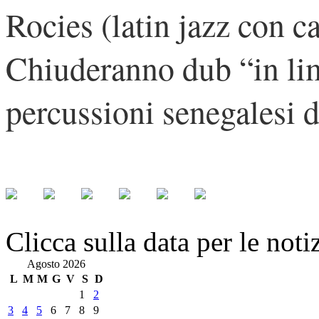
Rocies (latin jazz con c
Chiuderanno dub “in lim
percussioni senegalesi 
Clicca sulla data per le noti
Agosto 2026
L
M
M
G
V
S
D
1
2
3
4
5
6
7
8
9