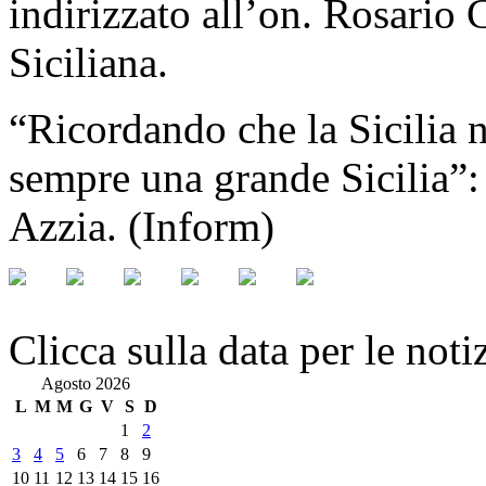
indirizzato all’on. Rosario 
Siciliana.
“Ricordando che la Sicilia 
sempre una grande Sicilia”:
Azzia. (Inform)
Clicca sulla data per le noti
Agosto 2026
L
M
M
G
V
S
D
1
2
3
4
5
6
7
8
9
10
11
12
13
14
15
16