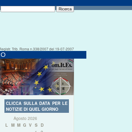
Registr. Trib. Roma n.338/2007 del 19-07-2007
RO
CLICCA SULLA DATA PER LE
NOTIZIE DI QUEL GIORNO
Agosto 2026
L
M
M
G
V
S
D