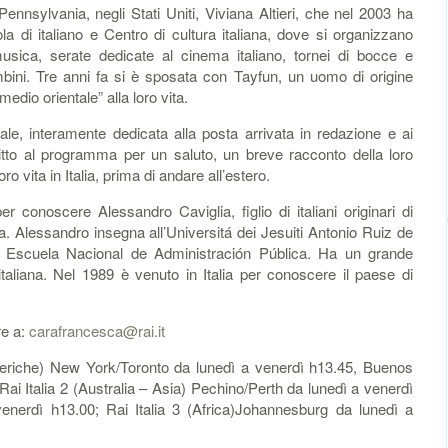
nnsylvania, negli Stati Uniti, Viviana Altieri, che nel 2003 ha
a di italiano e Centro di cultura italiana, dove si organizzano
 musica, serate dedicate al cinema italiano, tornei di bocce e
ambini. Tre anni fa si è sposata con Tayfun, un uomo di origine
edio orientale” alla loro vita.
le, interamente dedicata alla posta arrivata in redazione e ai
ritto al programma per un saluto, un breve racconto della loro
ro vita in Italia, prima di andare all’estero.
 conoscere Alessandro Caviglia, figlio di italiani originari di
. Alessandro insegna all’Universitá dei Jesuiti Antonio Ruiz de
Escuela Nacional de Administración Pública. Ha un grande
italiana. Nel 1989 è venuto in Italia per conoscere il paese di
re a:
carafrancesca@rai.it
eriche) New York/Toronto da lunedì a venerdì h13.45, Buenos
Rai Italia 2 (Australia – Asia) Pechino/Perth da lunedì a venerdì
enerdì h13.00; Rai Italia 3 (Africa)Johannesburg da lunedì a