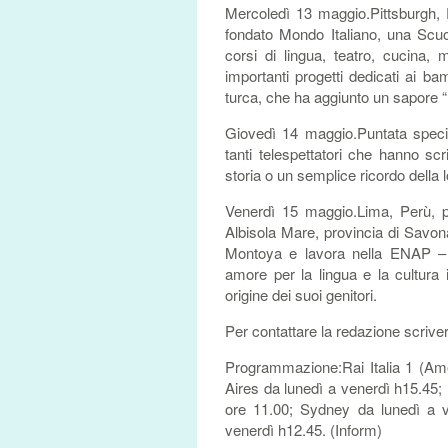
Mercoledì 13 maggio.Pittsburgh, Pe
fondato Mondo Italiano, una Scuol
corsi di lingua, teatro, cucina,
importanti progetti dedicati ai b
turca, che ha aggiunto un sapore “m
Giovedì 14 maggio.Puntata specia
tanti telespettatori che hanno sc
storia o un semplice ricordo della lo
Venerdì 15 maggio.Lima, Perù, per
Albisola Mare, provincia di Savona
Montoya e lavora nella ENAP – 
amore per la lingua e la cultura 
origine dei suoi genitori.
Per contattare la redazione scrive
Programmazione:Rai Italia 1 (Am
Aires da lunedì a venerdì h15.45; 
ore 11.00; Sydney da lunedì a v
venerdì h12.45. (Inform)