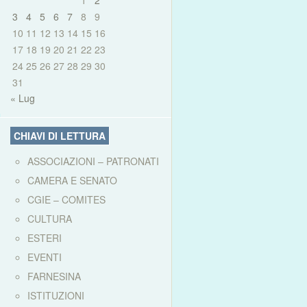
1
2
3
4
5
6
7
8
9
10
11
12
13
14
15
16
17
18
19
20
21
22
23
24
25
26
27
28
29
30
31
« Lug
CHIAVI DI LETTURA
ASSOCIAZIONI – PATRONATI
CAMERA E SENATO
CGIE – COMITES
CULTURA
ESTERI
EVENTI
FARNESINA
ISTITUZIONI