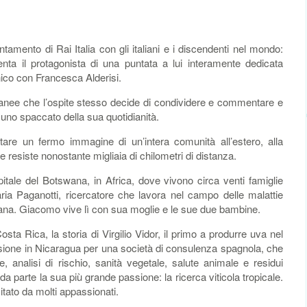
ento di Rai Italia con gli italiani e i discendenti nel mondo:
enta il protagonista di una puntata a lui interamente dedicata
ico con Francesca Alderisi.
tantanee che l’ospite stesso decide di condividere e commentare e
uno spaccato della sua quotidianità.
are un fermo immagine di un’intera comunità all’estero, alla
 e resiste nonostante migliaia di chilometri di distanza.
tale del Botswana, in Africa, dove vivono circa venti famiglie
ria Paganotti, ricercatore che lavora nel campo delle malattie
cana. Giacomo vive lì con sua moglie e le sue due bambine.
ta Rica, la storia di Virgilio Vidor, il primo a produrre uva nel
ione in Nicaragua per una società di consulenza spagnola, che
, analisi di rischio, sanità vegetale, salute animale e residui
da parte la sua più grande passione: la ricerca viticola tropicale.
tato da molti appassionati.