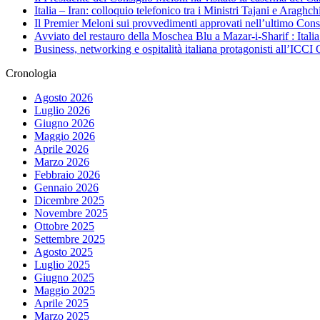
Italia – Iran: colloquio telefonico tra i Ministri Tajani e Arag
Il Premier Meloni sui provvedimenti approvati nell’ultimo Cons
Avviato del restauro della Moschea Blu a Mazar-i-Sharif : Itali
Business, networking e ospitalità italiana protagonisti all’IC
Cronologia
Agosto 2026
Luglio 2026
Giugno 2026
Maggio 2026
Aprile 2026
Marzo 2026
Febbraio 2026
Gennaio 2026
Dicembre 2025
Novembre 2025
Ottobre 2025
Settembre 2025
Agosto 2025
Luglio 2025
Giugno 2025
Maggio 2025
Aprile 2025
Marzo 2025