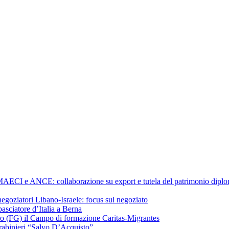
a MAECI e ANCE: collaborazione su export e tutela del patrimonio diplom
negoziatori Libano-Israele: focus sul negoziato
ciatore d’Italia a Berna
ero (FG) il Campo di formazione Caritas-Migrantes
arabinieri “Salvo D’Acquisto”