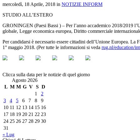
mercoledì, 18 Aprile, 2018 in
NOTIZIE INFORM
STUDIO ALL’ESTERO
GRONINGEN (Paesi Bassi ) – Per l’anno accademico 2018/2019 l’Univer
globale, Legge economica europea, Diritto commerciale internazionale, 
Per candidarsi è necessario essere cittadini dell’Unione Europea. La F
1° maggio 2018. (Per tutte le informazioni si veda
rug.nl/education/int
Clicca sulla data per le notizie di quel giorno
Agosto 2026
L
M
M
G
V
S
D
1
2
3
4
5
6
7
8
9
10
11
12
13
14
15
16
17
18
19
20
21
22
23
24
25
26
27
28
29
30
31
« Lug