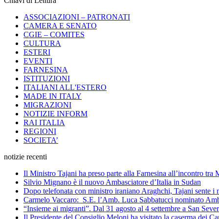
Chiavi di Lettura
ASSOCIAZIONI – PATRONATI
CAMERA E SENATO
CGIE – COMITES
CULTURA
ESTERI
EVENTI
FARNESINA
ISTITUZIONI
ITALIANI ALL'ESTERO
MADE IN ITALY
MIGRAZIONI
NOTIZIE INFORM
RAI ITALIA
REGIONI
SOCIETA’
notizie recenti
Il Ministro Tajani ha preso parte alla Farnesina all’incontro tr
Silvio Mignano è il nuovo Ambasciatore d’Italia in Sudan
Dopo telefonata con ministro iraniano Araghchi, Tajani sente i 
Carmelo Vaccaro: S.E. l’Amb. Luca Sabbatucci nominato Ambas
“Insieme ai migranti”. Dal 31 agosto al 4 settembre a San Sev
Il Presidente del Consiglio Meloni ha visitato la caserma dei C