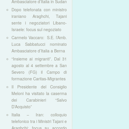
Ambasciatore d’Italia in Sudan
Dopo telefonata con ministro
iraniano Araghchi, Tajani
sente i negoziatori Libano-
Israele: focus sul negoziato
Carmelo Vaccaro: S.E. l’Amb.
Luca Sabbatucci nominato
Ambasciatore d’Italia a Berna
“Insieme ai migranti”. Dal 31
agosto al 4 settembre a San
Severo (FG) il Campo di
formazione Caritas-Migrantes
Il Presidente del Consiglio
Meloni ha visitato la caserma
dei Carabinieri “Salvo
D’Acquisto”
Italia – Iran: colloquio
telefonico tra i Ministri Tajani e
Araghchi: focus su accordo