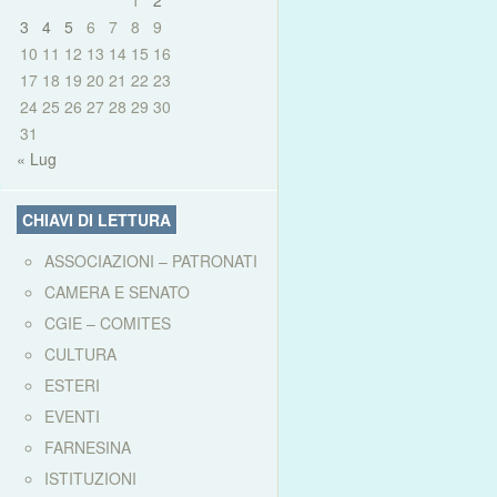
1
2
3
4
5
6
7
8
9
10
11
12
13
14
15
16
17
18
19
20
21
22
23
24
25
26
27
28
29
30
31
« Lug
CHIAVI DI LETTURA
ASSOCIAZIONI – PATRONATI
CAMERA E SENATO
CGIE – COMITES
CULTURA
ESTERI
EVENTI
FARNESINA
ISTITUZIONI