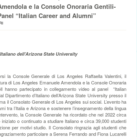
a Amendola e la Console Onoraria Gentili-
Panel “Italian Career and Alumni”
RI
taliano dell’Arizona State University
 la Console Generale di Los Angeles Raffaella Valentini, il
i Cultura di Los Angeles Emanuele Amendola e la Console Onoraria
ll hanno partecipato in collegamento video al panel “Italian
 Dipartimento d’Italiano dell’Arizona State University presso il
a il Consolato Generale di Los Angeles sui social. L’evento ha
gami tra l’Italia e Arizona e sostenere l’insegnamento della lingua
o intervento, la Console Generale ha ricordato che nel 2022 circa
niziato o continuato a studiare Italiano e circa 39,000 studenti
zione per motivi studio. Il Consolato ringrazia agli studenti che
ingraziamento particolare a Serena Ferrando and Fiona Lucarelli