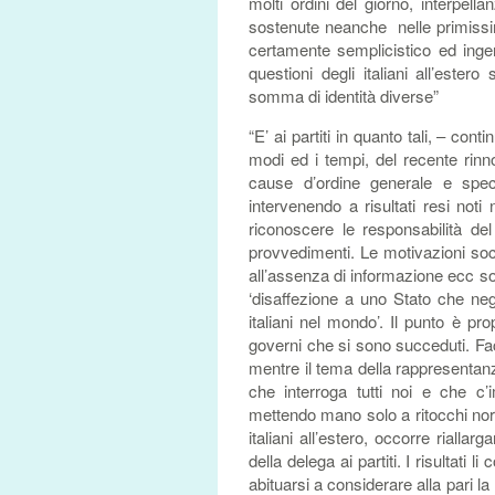
molti ordini del giorno, interpel
sostenute neanche nelle primissim
certamente semplicistico ed ingene
questioni degli italiani all’este
somma di identità diverse”
“E’ ai partiti in quanto tali, – con
modi ed i tempi, del recente rin
cause d’ordine generale e spec
intervenendo a risultati resi no
riconoscere le responsabilità de
provvedimenti. Le motivazioni socio
all’assenza di informazione ecc so
‘disaffezione a uno Stato che negl
italiani nel mondo’. Il punto è prop
governi che si sono succeduti. Faci
mentre il tema della rappresentanz
che interroga tutti noi e che c’i
mettendo mano solo a ritocchi norm
italiani all’estero, occorre riall
della delega ai partiti. I risultat
abituarsi a considerare alla pari 