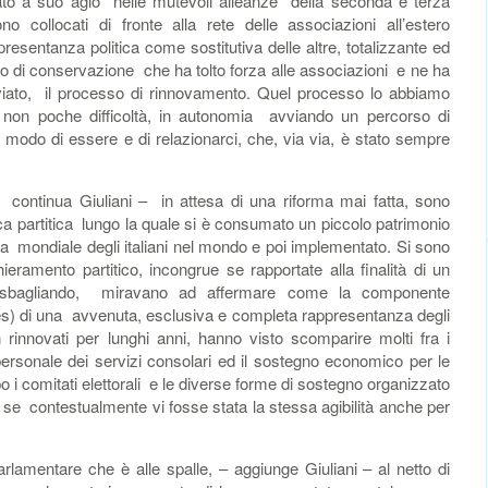
ocato a suo agio nelle mutevoli alleanze della seconda e terza
sono collocati di fronte alla rete delle associazioni all’estero
esentanza politica come sostitutiva delle altre, totalizzante ed
o di conservazione che ha tolto forza alle associazioni e ne ha
vviato, il processo di rinnovamento. Quel processo lo abbiamo
 non poche difficoltà, in autonomia avviando un percorso di
 modo di essere e di relazionarci, che, via via, è stato sempre
 – continua Giuliani – in attesa di una riforma mai fatta, sono
a partitica lungo la quale si è consumato un piccolo patrimonio
za mondiale degli italiani nel mondo e poi implementato. Si sono
hieramento partitico, incongrue se rapportate alla finalità di un
, sbagliando, miravano ad affermare come la componente
tes) di una avvenuta, esclusiva e completa rappresentanza degli
n rinnovati per lunghi anni, hanno visto scomparire molti fra i
l personale dei servizi consolari ed il sostegno economico per le
po i comitati elettorali e le diverse forme di sostegno organizzato
e se contestualmente vi fosse stata la stessa agibilità anche per
parlamentare che è alle spalle, – aggiunge Giuliani – al netto di