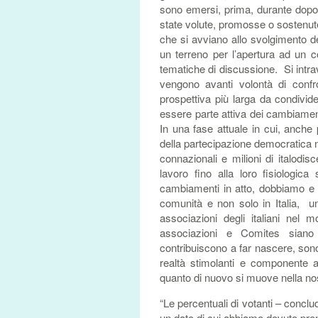
sono emersi, prima, durante dopo i 
state volute, promosse o sostenute
che si avviano allo svolgimento deg
un terreno per l’apertura ad un co
tematiche di discussione. Si intrav
vengono avanti volontà di confr
prospettiva più larga da condivide
essere parte attiva dei cambiamenti
In una fase attuale in cui, anche p
della partecipazione democratica no
connazionali e milioni di italodis
lavoro fino alla loro fisiologi
cambiamenti in atto, dobbiamo e 
comunità e non solo in Italia, un
associazioni degli italiani nel
associazioni e Comites siano
contribuiscono a far nascere, sono
realtà stimolanti e componente
quanto di nuovo si muove nella nos
“Le percentuali di votanti – conclude
un dato di cui abbiamo dovuto pren