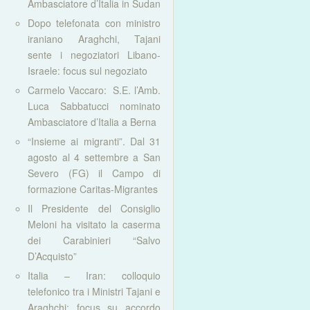
Ambasciatore d’Italia in Sudan
Dopo telefonata con ministro
iraniano Araghchi, Tajani
sente i negoziatori Libano-
Israele: focus sul negoziato
Carmelo Vaccaro: S.E. l’Amb.
Luca Sabbatucci nominato
Ambasciatore d’Italia a Berna
“Insieme ai migranti”. Dal 31
agosto al 4 settembre a San
Severo (FG) il Campo di
formazione Caritas-Migrantes
Il Presidente del Consiglio
Meloni ha visitato la caserma
dei Carabinieri “Salvo
D’Acquisto”
Italia – Iran: colloquio
telefonico tra i Ministri Tajani e
Araghchi: focus su accordo