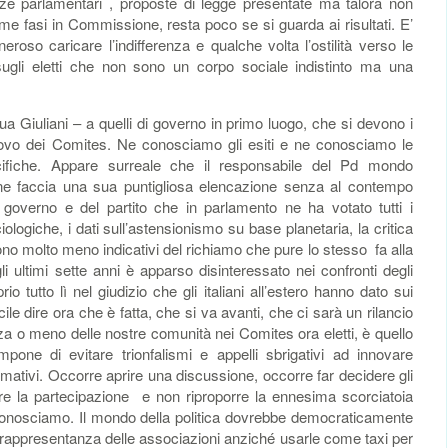
lanze parlamentari , proposte di legge presentate ma talora non
e fasi in Commissione, resta poco se si guarda ai risultati. E’
roso caricare l’indifferenza e qualche volta l’ostilità verso le
ro sugli eletti che non sono un corpo sociale indistinto ma una
tinua Giuliani – a quelli di governo in primo luogo, che si devono i
novo dei Comites. Ne conosciamo gli esiti e ne conosciamo le
ifiche. Appare surreale che il responsabile del Pd mondo
ti ne faccia una sua puntigliosa elencazione senza al contempo
l governo e del partito che in parlamento ne ha votato tutti i
logiche, i dati sull’astensionismo su base planetaria, la critica
no molto meno indicativi del richiamo che pure lo stesso fa alla
i ultimi sette anni è apparso disinteressato nei confronti degli
rio tutto lì nel giudizio che gli italiani all’estero hanno dato sui
le dire ora che è fatta, che si va avanti, che ci sarà un rilancio
a o meno delle nostre comunità nei Comites ora eletti, è quello
mpone di evitare trionfalismi e appelli sbrigativi ad innovare
ativi. Occorre aprire una discussione, occorre far decidere gli
argare la partecipazione e non riproporre la ennesima scorciatoia
i li conosciamo. Il mondo della politica dovrebbe democraticamente
la rappresentanza delle associazioni anziché usarle come taxi per