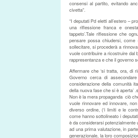
consensi al partito, evitando an
civetta”.
“I deputati Pd eletti all’estero – 
una riflessione franca e onesta
tappeto’.Tale riflessione che ogn
pensare possa chiudersi, come g
sollecitare, si procederà a rinnovar
vuole contribuire a ricostruire da
rappresentanza e che il governo se
Affermare che ‘si tratta, ora, di r
Governo cerca di assecondare 
considerazione della comunità ita
della nuova fase che si è aperta’ .s
Non è la mera propaganda ciò che 
vuole rinnovare ed innovare, non f
diverso ordine, (‘i limiti e le co
come hanno sottolineato i deputati
è da considerarsi potenzialmente un
ad una prima valutazione, in par
generazionale, la loro composizione