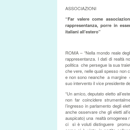
ASSOCIAZIONI
“Far valere come associazion
rappresentanza, porre in esser
italiani all’estero”
ROMA – “Nella mondo reale degli 
rappresentanza. I dati di realtà
politica che persegue la sua trai
che vere, nelle quali spesso non ci
e non sono neanche a margine di 
suo intervento il vice presidente de
“Un amico, deputato eletto all’est
non far coincidere strumentalme
l’ingresso in parlamento degli ele
anche osservare che gli eletti al
auspicato) una realtà omogenea ne
ci sì è voluti distinguere promu