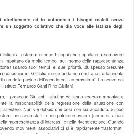
i direttamente ed in autonomia i bisogni restati senza
e un soggetto collettivo che dia voce alle istanze degli
italiani all’estero crescono bisogni che seguitano a non avere
 non impattano da molto tempo sul mondo della rappresentanza
ettoria fissando suoi tempi e sue priorità, più spesso presunte
 riconosciamo. Gli italiani nel mondo non rientrano tra le priorità
una delle pagine dell’agenda politica prossima”. Lo scrive nel
ll’Istituto Fernando Santi Rino Giuliani
ero, – prosegue Giuliani – alla fine dell’anno scorso ammoniva a
nte la responsabilità della regressione della situazione con
tti all’estero. Non v’è dubbio che così non sia accaduto. Si può
l’estero non sono stati- e non potevano essere (come da alcuni
lla rappresentanza di interessi e nella rivendicazione. Quando
ovendo movimenti associativi ci si è rapidamente trasformati,