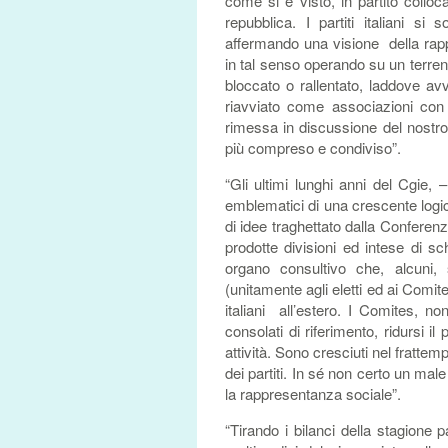
come si è visto, in partito coll
repubblica. I partiti italiani si 
affermando una visione della rappr
in tal senso operando su un terren
bloccato o rallentato, laddove a
riavviato come associazioni con
rimessa in discussione del nostro
più compreso e condiviso”.
“Gli ultimi lunghi anni del Cgie,
emblematici di una crescente logic
di idee traghettato dalla Conferen
prodotte divisioni ed intese di sc
organo consultivo che, alcuni
(unitamente agli eletti ed ai Comi
italiani all’estero. I Comites, no
consolati di riferimento, ridursi i
attività. Sono cresciuti nel frattem
dei partiti. In sé non certo un mal
la rappresentanza sociale”.
“Tirando i bilanci della stagione 