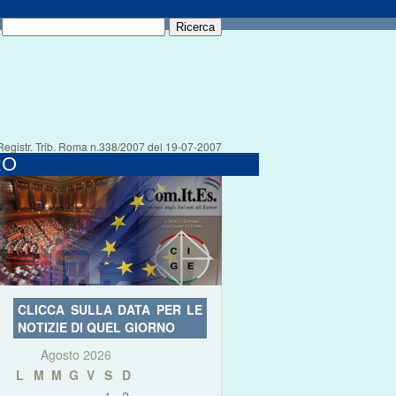
Registr. Trib. Roma n.338/2007 del 19-07-2007
RO
CLICCA SULLA DATA PER LE
NOTIZIE DI QUEL GIORNO
Agosto 2026
L
M
M
G
V
S
D