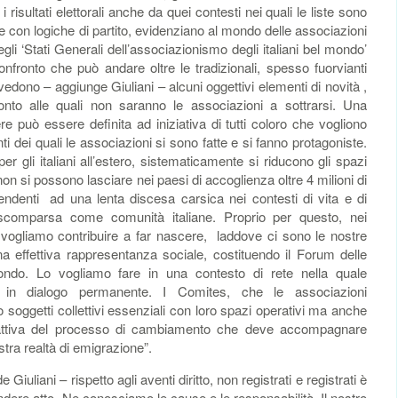
risultati elettorali anche da quei contesti nei quali le liste sono
 con logiche di partito, evidenziano al mondo delle associazioni
li ‘Stati Generali dell’associazionismo degli italiani bel mondo’
nfronto che può andare oltre le tradizionali, spesso fuorvianti
edono – aggiunge Giuliani – alcuni oggettivi elementi di novità ,
onto alle quali non saranno le associazioni a sottrarsi. Una
re può essere definita ad iniziativa di tutti coloro che vogliono
 dei quali le associazioni si sono fatte e si fanno protagoniste.
er gli italiani all’estero, sistematicamente si riducono gli spazi
n si possono lasciare nei paesi di accoglienza oltre 4 milioni di
cendenti ad una lenta discesa carsica nei contesti di vita e di
ca scomparsa come comunità italiane. Proprio per questo, nei
vogliamo contribuire a far nascere, laddove ci sono le nostre
a effettiva rappresentanza sociale, costituendo il Forum delle
 mondo. Lo vogliamo fare in una contesto di rete nella quale
 in dialogo permanente. I Comites, che le associazioni
 soggetti collettivi essenziali con loro spazi operativi ma anche
 attiva del processo di cambiamento che deve accompagnare
tra realtà di emigrazione”.
 Giuliani – rispetto agli aventi diritto, non registrati e registrati è
dere atto. Ne conosciamo le cause e le responsabilità. Il nostro