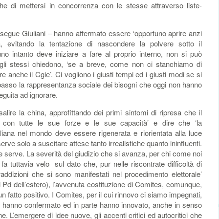
che di mettersi in concorrenza con le stesse attraverso liste-
prosegue Giuliani – hanno affermato essere ‘opportuno aprire anzi
, evitando la tentazione di nascondere la polvere sotto il
uno intanto deve iniziare a fare al proprio interno, non si può
li stessi chiedono, ‘se a breve, come non ci stanchiamo di
e anche il Cgie’. Ci vogliono i giusti tempi ed i giusti modi se si
l basso la rappresentanza sociale dei bisogni che oggi non hanno
guita ad ignorare.
isalire la china, approfittando dei primi sintomi di ripresa che il
con tutte le sue forze e le sue capacità’ e dire che ‘la
liana nel mondo deve essere rigenerata e riorientata alla luce
erve solo a suscitare attese tanto irrealistiche quanto ininfluenti.
serve. La severità del giudizio che si avanza, per chi come noi
a tuttavia velo sul dato che, pur nelle riscontrate difficoltà di
ntraddizioni che si sono manifestati nel procedimento elettorale’
 Pd dell’estero), l’avvenuta costituzione di Comites, comunque,
 fatto positivo. I Comites, per il cui rinnovo ci siamo impegnati,
te hanno confermato ed in parte hanno innovato, anche in senso
. L’emergere di idee nuove, gli accenti critici ed autocritici che