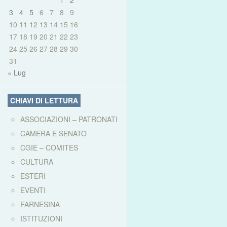
1
2
3
4
5
6
7
8
9
10
11
12
13
14
15
16
17
18
19
20
21
22
23
24
25
26
27
28
29
30
31
« Lug
CHIAVI DI LETTURA
ASSOCIAZIONI – PATRONATI
CAMERA E SENATO
CGIE – COMITES
CULTURA
ESTERI
EVENTI
FARNESINA
ISTITUZIONI