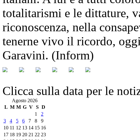
totalitarismi e le dittature,
riconoscenza, nella consape
tenerne vivo il ricordo, og
Garavini. (Inform)
Clicca sulla data per le noti
Agosto 2026
L
M
M
G
V
S
D
1
2
3
4
5
6
7
8
9
10
11
12
13
14
15
16
17
18
19
20
21
22
23