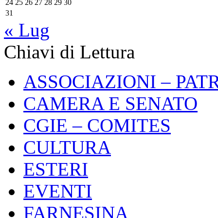
24
25
26
27
28
29
30
31
« Lug
Chiavi di Lettura
ASSOCIAZIONI – PAT
CAMERA E SENATO
CGIE – COMITES
CULTURA
ESTERI
EVENTI
FARNESINA