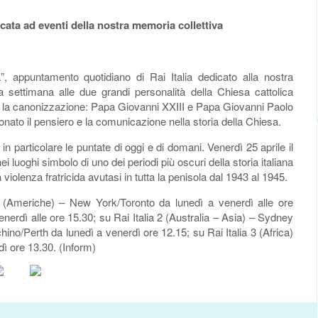
cata ad eventi della nostra memoria collettiva
, appuntamento quotidiano di Rai Italia dedicato alla nostra
a settimana alle due grandi personalità della Chiesa cattolica
on la canonizzazione: Papa Giovanni XXIII e Papa Giovanni Paolo
ionato il pensiero e la comunicazione nella storia della Chiesa.
n particolare le puntate di oggi e di domani. Venerdì 25 aprile il
 luoghi simbolo di uno dei periodi più oscuri della storia italiana
a violenza fratricida avutasi in tutta la penisola dal 1943 al 1945.
 (Americhe) – New York/Toronto da lunedì a venerdì alle ore
nerdì alle ore 15.30; su Rai Italia 2 (Australia – Asia) – Sydney
ino/Perth da lunedì a venerdì ore 12.15; su Rai Italia 3 (Africa)
ì ore 13.30. (Inform)