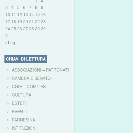
1
2
3
4
5
6
7
8
9
10
11
12
13
14
15
16
17
18
19
20
21
22
23
24
25
26
27
28
29
30
31
« Lug
CHIAVI DI LETTURA
ASSOCIAZIONI – PATRONATI
CAMERA E SENATO
CGIE – COMITES
CULTURA
ESTERI
EVENTI
FARNESINA
ISTITUZIONI