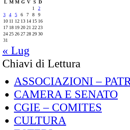
L
M
M
G
V
S
D
1
2
3
4
5
6
7
8
9
10
11
12
13
14
15
16
17
18
19
20
21
22
23
24
25
26
27
28
29
30
31
« Lug
Chiavi di Lettura
ASSOCIAZIONI – PAT
CAMERA E SENATO
CGIE – COMITES
CULTURA