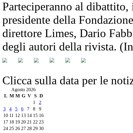
Parteciperanno al dibattito,
presidente della Fondazione
direttore Limes, Dario Fabb
degli autori della rivista. (
Clicca sulla data per le noti
Agosto 2026
L
M
M
G
V
S
D
1
2
3
4
5
6
7
8
9
10
11
12
13
14
15
16
17
18
19
20
21
22
23
24
25
26
27
28
29
30