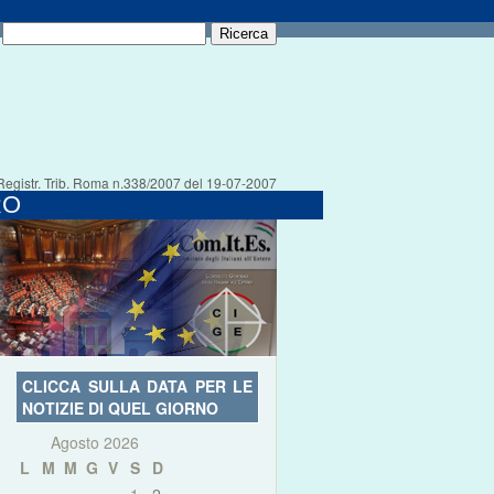
Registr. Trib. Roma n.338/2007 del 19-07-2007
RO
CLICCA SULLA DATA PER LE
NOTIZIE DI QUEL GIORNO
Agosto 2026
L
M
M
G
V
S
D