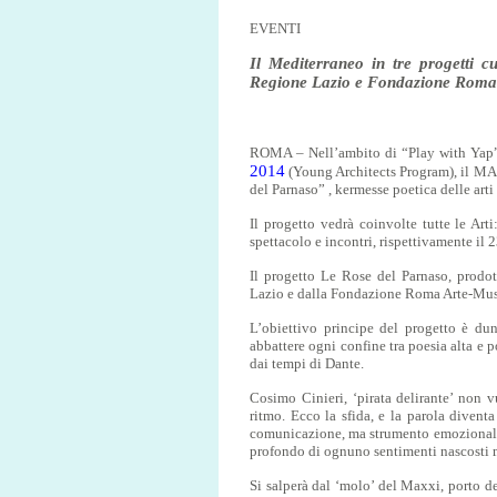
EVENTI
Il Mediterraneo in tre progetti c
Regione Lazio e Fondazione Roma
ROMA – Nell’ambito di “Play with Yap”,
2014
(Young Architects Program), il MA
del Parnaso” , kermesse poetica delle ar
Il progetto vedrà coinvolte tutte le Arti
spettacolo e incontri, rispettivamente il 23
Il progetto Le Rose del Parnaso, prodo
Lazio e dalla Fondazione Roma Arte-Mus
L’obiettivo principe del progetto è dun
abbattere ogni confine tra poesia alta e p
dai tempi di Dante.
Cosimo Cinieri, ‘pirata delirante’ non vu
ritmo. Ecco la sfida, e la parola divent
comunicazione, ma strumento emozionale: 
profondo di ognuno sentimenti nascosti ma
Si salperà dal ‘molo’ del Maxxi, porto de