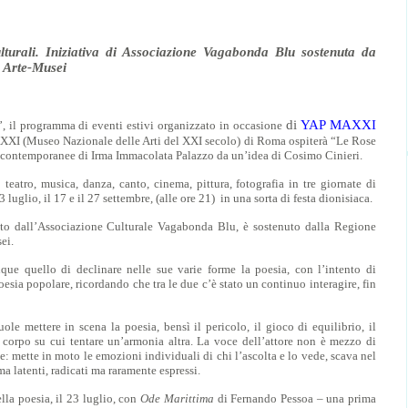
ulturali. Iniziativa di Associazione Vagabonda Blu sostenuta da
 Arte-Musei
di
YAP MAXXI
 il programma di eventi estivi organizzato in occasione
XXI (Museo Nazionale delle Arti del XXI secolo) di Roma ospiterà “Le Rose
ti contemporanee di Irma Immacolata Palazzo da un’idea di Cosimo Cinieri.
: teatro, musica, danza, canto, cinema, pittura, fotografia in tre giornate di
 luglio, il 17 e il 27 settembre, (alle ore 21) in una sorta di festa dionisiaca.
tto dall’Associazione Culturale Vagabonda Blu, è sostenuto dalla Regione
ei.
que quello di declinare nelle sue varie forme la poesia, con l’intento di
oesia popolare, ricordando che tra le due c’è stato un continuo interagire, fin
ole mettere in scena la poesia, bensì il pericolo, il gioco di equilibrio, il
a corpo su cui tentare un’armonia altra. La voce dell’attore non è mezzo di
mette in moto le emozioni individuali di chi l’ascolta e lo vede, scava nel
 latenti, radicati ma raramente espressi.
lla poesia, il 23 luglio, con
Ode Marittima
di Fernando Pessoa – una prima