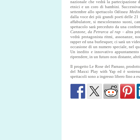
nazionale che vedrà la partecipazione 
etnici e un coro di bambini. Successiva
settembre allo spettacolo
Odissea Medit
dalla voce dei più grandi poeti delle 21
affabulatore, si mescoleranno suoni, can
spettacolo sarà preceduto da una confere
Canzone, da Petrarca al rap
– altra pr
vedrà protagonista ritmi, assonanze, n
rapper ed una burlesquer, ci sarà un vide
occasione di un numero speciale, nel qua
Un inedito e innovativo appuntamento mu
riprendere, in un futuro non distante, al
Il progetto Le Rose del Parnaso, prodot
del Maxxi Play with Yap ed è sostenu
spettacoli sono a ingresso libero fino a e