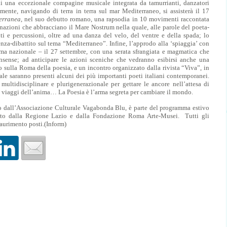
di una eccezionale compagine musicale integrata da tamurrianti, danzatori
mente, navigando di terra in terra sul mar Mediterraneo, si assisterà il 17
erranea
, nel suo debutto romano, una rapsodia in 10 movimenti raccontata
 nazioni che abbracciano il Mare Nostrum nella quale, alle parole del poeta-
ti e percussioni, oltre ad una danza del velo, del ventre e della spada; lo
nza-dibattito sul tema “Mediterraneo”. Infine, l’approdo alla ‘spiaggia’ con
ima nazionale – il 27 settembre, con una serata sfrangiata e magmatica che
onsense; ad anticipare le azioni sceniche che vedranno esibirsi anche una
o sulla Roma della poesia, e un incontro organizzato dalla rivista “Viva”, in
le saranno presenti alcuni dei più importanti poeti italiani contemporanei.
ltidisciplinare e plurigenerazionale per gettare le ancore nell’attesa di
tri viaggi dell’anima… La Poesia è l’arma segreta per cambiare il mondo.
to dall’Associazione Culturale Vagabonda Blu, è parte del programma estivo
to dalla Regione Lazio e dalla Fondazione Roma Arte-Musei. Tutti gli
saurimento posti.(Inform)