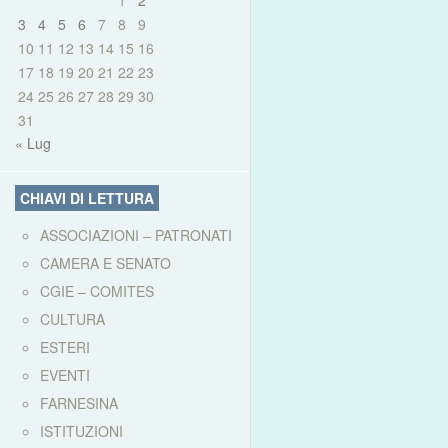
1
2
3
4
5
6
7
8
9
10
11
12
13
14
15
16
17
18
19
20
21
22
23
24
25
26
27
28
29
30
31
« Lug
CHIAVI DI LETTURA
ASSOCIAZIONI – PATRONATI
CAMERA E SENATO
CGIE – COMITES
CULTURA
ESTERI
EVENTI
FARNESINA
ISTITUZIONI