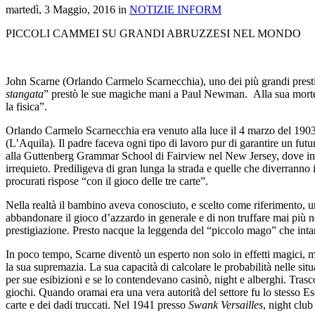
martedì, 3 Maggio, 2016 in
NOTIZIE INFORM
PICCOLI CAMMEI SU GRANDI ABRUZZESI NEL MONDO
John Scarne (Orlando Carmelo Scarnecchia), uno dei più grandi prestigi
stangata
” prestò le sue magiche mani a Paul Newman. Alla sua morte il
la fisica”.
Orlando Carmelo Scarnecchia era venuto alla luce il 4 marzo del 1903
(L’Aquila). Il padre faceva ogni tipo di lavoro pur di garantire un futur
alla Guttenberg Grammar School di Fairview nel New Jersey, dove intanto
irrequieto. Prediligeva di gran lunga la strada e quelle che diverranno
procurati rispose “con il gioco delle tre carte”.
Nella realtà il bambino aveva conosciuto, e scelto come riferimento, u
abbandonare il gioco d’azzardo in generale e di non truffare mai più ne
prestigiazione. Presto nacque la leggenda del “piccolo mago” che int
In poco tempo, Scarne diventò un esperto non solo in effetti magici, ma 
la sua supremazia. La sua capacità di calcolare le probabilità nelle situ
per sue esibizioni e se lo contendevano casinò, night e alberghi. Trasc
giochi. Quando oramai era una vera autorità del settore fu lo stesso Ese
carte e dei dadi truccati. Nel 1941 presso
Swank Versailles
, night clu