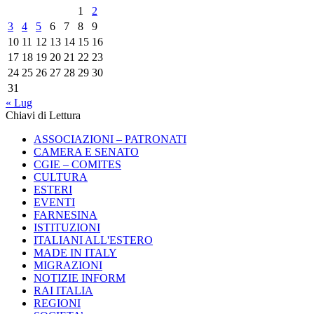
1
2
3
4
5
6
7
8
9
10
11
12
13
14
15
16
17
18
19
20
21
22
23
24
25
26
27
28
29
30
31
« Lug
Chiavi di Lettura
ASSOCIAZIONI – PATRONATI
CAMERA E SENATO
CGIE – COMITES
CULTURA
ESTERI
EVENTI
FARNESINA
ISTITUZIONI
ITALIANI ALL'ESTERO
MADE IN ITALY
MIGRAZIONI
NOTIZIE INFORM
RAI ITALIA
REGIONI