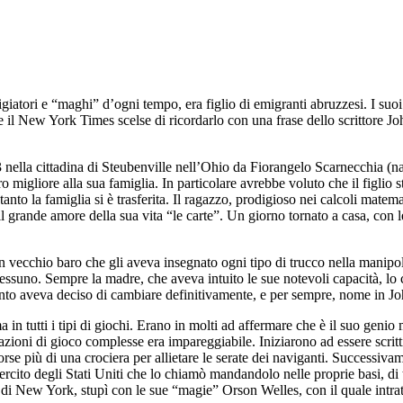
atori e “maghi” d’ogni tempo, era figlio di emigranti abruzzesi. I suoi g
 New York Times scelse di ricordarlo con una frase dello scrittore John
 nella cittadina di Steubenville nell’Ohio da Fiorangelo Scarnecchia (
o migliore alla sua famiglia. In particolare avrebbe voluto che il figlio s
 la famiglia si è trasferita. Il ragazzo, prodigioso nei calcoli matemat
 il grande amore della sua vita “le carte”. Un giorno tornato a casa, con
n vecchio baro che gli aveva insegnato ogni tipo di trucco nella manipol
ssuno. Sempre la madre, che aveva intuito le sue notevoli capacità, lo co
anto aveva deciso di cambiare definitivamente, e per sempre, nome in J
in tutti i tipi di giochi. Erano in molti ad affermare che è il suo genio 
azioni di gioco complesse era impareggiabile. Iniziarono ad essere scritti
orse più di una crociera per allietare le serate dei naviganti. Successi
rcito degli Stati Uniti che lo chiamò mandandolo nelle proprie basi, di tu
b di New York, stupì con le sue “magie” Orson Welles, con il quale intra