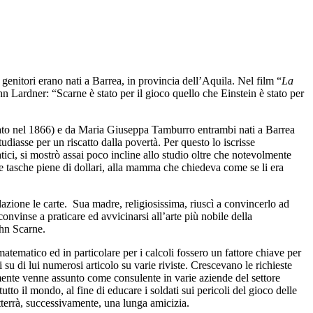
enitori erano nati a Barrea, in provincia dell’Aquila. Nel film “
La
 Lardner: “Scarne è stato per il gioco quello che Einstein è stato per
nato nel 1866) e da Maria Giuseppa Tamburro entrambi nati a Barrea
tudiasse per un riscatto dalla povertà. Per questo lo iscrisse
ici, si mostrò assai poco incline allo studio oltre che notevolmente
 le tasche piene di dollari, alla mamma che chiedeva come se li era
azione le carte. Sua madre, religiosissima, riuscì a convincerlo ad
nvinse a praticare ed avvicinarsi all’arte più nobile della
ohn Scarne.
matematico ed in particolare per i calcoli fossero un fattore chiave per
 su di lui numerosi articolo su varie riviste. Crescevano le richieste
vamente venne assunto come consulente in varie aziende del settore
tto il mondo, al fine di educare i soldati sui pericoli del gioco delle
tterrà, successivamente, una lunga amicizia.