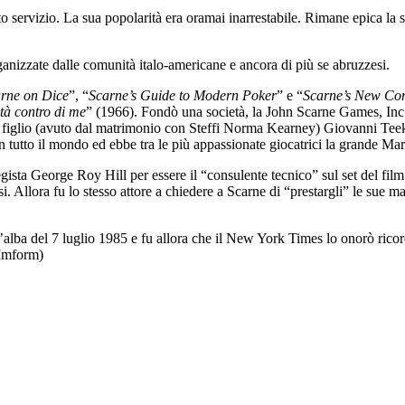
 servizio. La sua popolarità era oramai inarrestabile. Rimane epica la 
anizzate dalle comunità italo-americane e ancora di più se abruzzesi.
rne on Dice
”, “
Scarne’s Guide to Modern Poker
” e “
Scarne’s New Co
tà contro di me
” (1966). Fondò una società, la John Scarne Games, Inc.,
 figlio (avuto dal matrimonio con Steffi Norma Kearney) Giovanni Teeko
n tutto il mondo ed ebbe tra le più appassionate giocatrici la grande M
gista George Roy Hill per essere il “consulente tecnico” sul set del film
esi. Allora fu lo stesso attore a chiedere a Scarne di “prestargli” le su
lba del 7 luglio 1985 e fu allora che il New York Times lo onorò ricor
Imform)