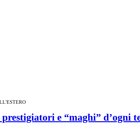
ALL'ESTERO
prestigiatori e “maghi” d’ogni te