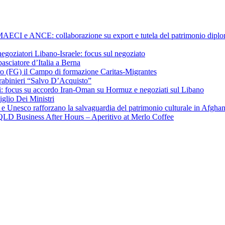
a MAECI e ANCE: collaborazione su export e tutela del patrimonio diplom
negoziatori Libano-Israele: focus sul negoziato
ciatore d’Italia a Berna
ero (FG) il Campo di formazione Caritas-Migrantes
arabinieri “Salvo D’Acquisto”
hchi: focus su accordo Iran-Oman su Hormuz e negoziati sul Libano
iglio Dei Ministri
a e Unesco rafforzano la salvaguardia del patrimonio culturale in Afgha
CI QLD Business After Hours – Aperitivo at Merlo Coffee