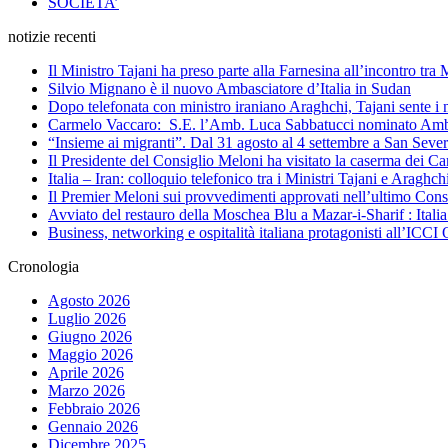
SOCIETA’
notizie recenti
Il Ministro Tajani ha preso parte alla Farnesina all’incontro tr
Silvio Mignano è il nuovo Ambasciatore d’Italia in Sudan
Dopo telefonata con ministro iraniano Araghchi, Tajani sente i 
Carmelo Vaccaro: S.E. l’Amb. Luca Sabbatucci nominato Ambas
“Insieme ai migranti”. Dal 31 agosto al 4 settembre a San Sev
Il Presidente del Consiglio Meloni ha visitato la caserma dei C
Italia – Iran: colloquio telefonico tra i Ministri Tajani e Arag
Il Premier Meloni sui provvedimenti approvati nell’ultimo Cons
Avviato del restauro della Moschea Blu a Mazar-i-Sharif : Itali
Business, networking e ospitalità italiana protagonisti all’IC
Cronologia
Agosto 2026
Luglio 2026
Giugno 2026
Maggio 2026
Aprile 2026
Marzo 2026
Febbraio 2026
Gennaio 2026
Dicembre 2025