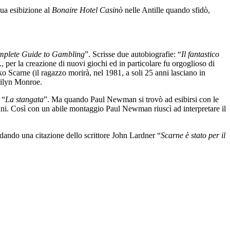
sua esibizione al
Bonaire Hotel Casinò
nelle Antille quando sfidò,
mplete Guide to Gambling
”. Scrisse due autobiografie: “
Il fantastico
 per la creazione di nuovi giochi ed in particolare fu orgoglioso di
 Scarne (il ragazzo morirà, nel 1981, a soli 25 anni lasciano in
arilyn Monroe.
 “
La stangata
”. Ma quando Paul Newman si trovò ad esibirsi con le
e mani. Così con un abile montaggio Paul Newman riuscì ad interpretare il
dando una citazione dello scrittore John Lardner “
Scarne è stato per il