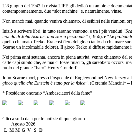
L’8 giugno del 1942 la rivista LIFE gli dedicò un ampio e documentato
contemporaneamente, due “slot machine” e, naturalmente, vinse.
Non mancò mai, quando veniva chiamato, di esibirsi nelle riunioni org
Iniziò a scrivere libri, in tutto saranno ventotto, e tra i più venduti “
Sca
mondo di John Scarne: una storia personale”
(1956), e “
Le probabili
quello chiamato Teeko. Era così fiero del gioco tanto da chiamare suo
Scarne un incolmabile dolore). Il gioco Teeko si diffuse rapidamente i
Nei prima anni settanta, ancora in piena attività, venne chiamato dal re
carte capì subito che, se mai ci fosse riuscito, gli sarebbero occorsi m
ruolo del grande “baro” Henry Gondorff.
John Scarne morì, presso l’ospedale di Englewood nel New Jersey all’a
gioco quello che Einstein è stato per la fisica
”. (Geremia Mancini* – 
* Presidente onorario “Ambasciatori della fame”
Clicca sulla data per le notizie di quel giorno
Agosto 2026
L
M
M
G
V
S
D