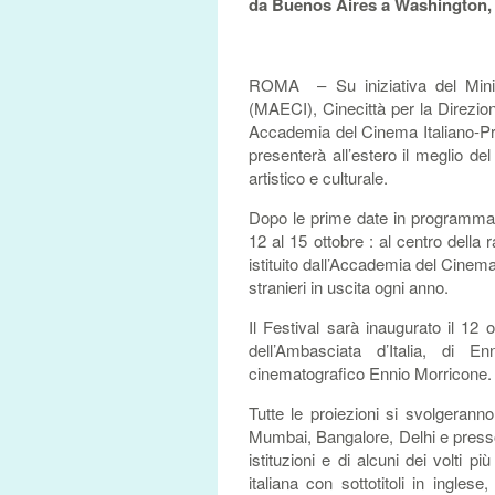
da Buenos Aires a Washington, 
ROMA – Su iniziativa del Minist
(MAECI), Cinecittà per la Direzio
Accademia del Cinema Italiano-Pr
presenterà all’estero il meglio de
artistico e culturale.
Dopo le prime date in programma a M
12 al 15 ottobre : al centro della
istituito dall’Accademia del Cinema I
stranieri in uscita ogni anno.
Il Festival sarà inaugurato il 12 
dell’Ambasciata d’Italia, di 
cinematografico Ennio Morricone.
Tutte le proiezioni si svolgeran
Mumbai, Bangalore, Delhi e presso
istituzioni e di alcuni dei volti p
italiana con sottotitoli in ingle