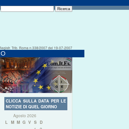
Registr. Trib. Roma n.338/2007 del 19-07-2007
RO
CLICCA SULLA DATA PER LE
NOTIZIE DI QUEL GIORNO
Agosto 2026
L
M
M
G
V
S
D