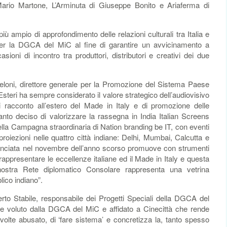
Mario Martone, L’Arminuta di Giuseppe Bonito e Ariaferma di
 più ampio di approfondimento delle relazioni culturali tra Italia e
 per la DGCA del MiC al fine di garantire un avvicinamento a
sioni di incontro tra produttori, distributori e creativi dei due
loni, direttore generale per la Promozione del Sistema Paese
 Esteri ha sempre considerato il valore strategico dell’audiovisivo
 racconto all’estero del Made in Italy e di promozione delle
anto deciso di valorizzare la rassegna in India Italian Screens
la Campagna straordinaria di Nation branding be IT, con eventi
proiezioni nelle quattro città indiane: Delhi, Mumbai, Calcutta e
anciata nel novembre dell’anno scorso promuove con strumenti
rappresentare le eccellenze italiane ed il Made in Italy e questa
ostra Rete diplomatico Consolare rappresenta una vetrina
blico indiano”.
o Stabile, responsabile dei Progetti Speciali della DGCA del
e voluto dalla DGCA del MiC e affidato a Cinecittà che rende
a volte abusato, di ‘fare sistema’ e concretizza la, tanto spesso