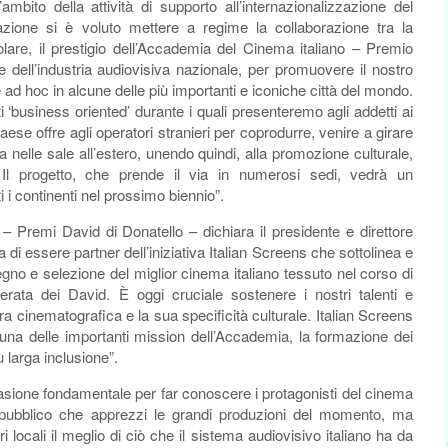
l’ambito della attività di supporto all’internazionalizzazione del
azione si è voluto mettere a regime la collaborazione tra la
olare, il prestigio dell’Accademia del Cinema italiano – Premio
 dell’industria audiovisiva nazionale, per promuovere il nostro
 ad hoc in alcune delle più importanti e iconiche città del mondo.
 ‘business oriented’ durante i quali presenteremo agli addetti ai
 paese offre agli operatori stranieri per coprodurre, venire a girare
ma nelle sale all’estero, unendo quindi, alla promozione culturale,
Il progetto, che prende il via in numerosi sedi, vedrà un
i i continenti nel prossimo biennio”.
– Premi David di Donatello – dichiara il presidente e direttore
 di essere partner dell’iniziativa Italian Screens che sottolinea e
tegno e selezione del miglior cinema italiano tessuto nel corso di
serata dei David. È oggi cruciale sostenere i nostri talenti e
ura cinematografica e la sua specificità culturale. Italian Screens
una delle importanti mission dell’Accademia, la formazione dei
ù larga inclusione”.
asione fondamentale per far conoscere i protagonisti del cinema
un pubblico che apprezzi le grandi produzioni del momento, ma
 locali il meglio di ciò che il sistema audiovisivo italiano ha da