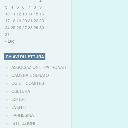
1
2
3
4
5
6
7
8
9
10
11
12
13
14
15
16
17
18
19
20
21
22
23
24
25
26
27
28
29
30
31
« Lug
CHIAVI DI LETTURA
ASSOCIAZIONI – PATRONATI
CAMERA E SENATO
CGIE – COMITES
CULTURA
ESTERI
EVENTI
FARNESINA
ISTITUZIONI