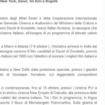
New York, Seoul, Tel Aviv e Bogotà
ero degli Affari Esteri e della Cooperazione Internazionale
ne Generale Cinema e Audiovisivo del Ministero della Cultura e
emi David di Donatello, nasce Italian Screens, la rassegna che
l cinema italiano, all’insegna di un programma di elevato valore
iami e Atlanta (7-9 ottobre ), l’iniziativa arriverà in India dal
 rassegna saranno 6 film candidati ai David di Donatello, premio
taliano nel 1955 con l’obiettivo di onorare i migliori film italiani e
ottobre a New Delhi dalla proiezione speciale, presso i giardini
Ennio di Giuseppe Tornatore, sul leggendario compositore
no in contemporanea, fino al 15 ottobre, presso i cinema Pvr a
 lo storico cinema New Empire di Calcutta, alla presenza delle
iù celebri del cinema indiano. Tra i film in programma, in lingua
se, anche Il Buco di Michelangelo Frammartino, Sulla giostra di