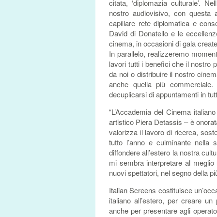
citata, ‘diplomazia culturale’. Nel
nostro audiovisivo, con questa 
capillare rete diplomatica e cons
David di Donatello e le eccellenze
cinema, in occasioni di gala create
In parallelo, realizzeremo momenti
lavori tutti i benefici che il nostro
da noi o distribuire il nostro cine
anche quella più commerciale. 
decuplicarsi di appuntamenti in tutt
“L’Accademia del Cinema italiano 
artistico Piera Detassis – è onorata
valorizza il lavoro di ricerca, sos
tutto l’anno e culminante nella 
diffondere all’estero la nostra cult
mi sembra interpretare al meglio 
nuovi spettatori, nel segno della pi
Italian Screens costituisce un’occ
italiano all’estero, per creare 
anche per presentare agli operatori