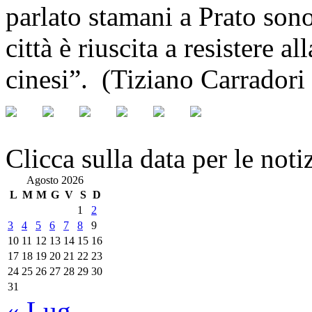
parlato stamani a Prato sono
città è riuscita a resistere al
cinesi”. (Tiziano Carradori
Clicca sulla data per le noti
Agosto 2026
L
M
M
G
V
S
D
1
2
3
4
5
6
7
8
9
10
11
12
13
14
15
16
17
18
19
20
21
22
23
24
25
26
27
28
29
30
31
« Lug