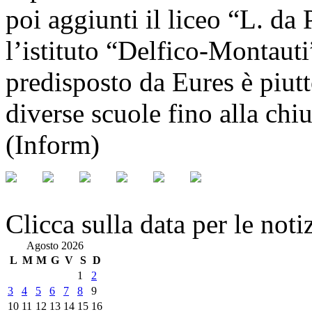
poi aggiunti il liceo “L. da
l’istituto “Delfico-Montaut
predisposto da Eures è piutt
diverse scuole fino alla chi
(Inform)
Clicca sulla data per le noti
Agosto 2026
L
M
M
G
V
S
D
1
2
3
4
5
6
7
8
9
10
11
12
13
14
15
16