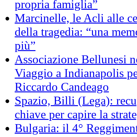
propria famiglia”
Marcinelle, le Acli alle c
della tragedia: “una memo
più”
Associazione Bellunesi n
Viaggio a Indianapolis pe
Riccardo Candeago
Spazio, Billi (Lega): re
chiave per capire la strat
Bulgaria: il 4° Reggimen