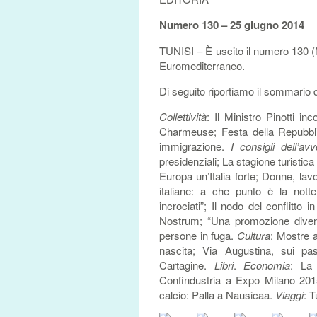
Numero 130 – 25 giugno 2014
TUNISI – È uscito il numero 130 (N
Euromediterraneo.
Di seguito riportiamo il sommario de
Collettività
: Il Ministro Pinotti i
Charmeuse; Festa della Repubbl
immigrazione.
I consigli dell’av
presidenziali; La stagione turistica
Europa un’Italia forte; Donne, lav
italiane: a che punto è la not
incrociati”; Il nodo del conflitto i
Nostrum; “Una promozione divers
persone in fuga.
Cultura
: Mostre a
nascita; Via Augustina, sui pa
Cartagine.
Libri
.
Economia
: La 
Confindustria a Expo Milano 201
calcio: Palla a Nausicaa.
Viaggi
: T