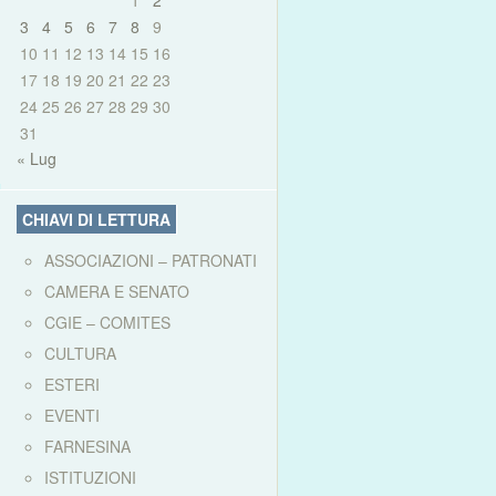
1
2
3
4
5
6
7
8
9
10
11
12
13
14
15
16
17
18
19
20
21
22
23
24
25
26
27
28
29
30
31
« Lug
CHIAVI DI LETTURA
ASSOCIAZIONI – PATRONATI
CAMERA E SENATO
CGIE – COMITES
CULTURA
ESTERI
EVENTI
FARNESINA
ISTITUZIONI