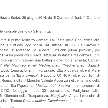
uova Serie), 25 giugno 2014, de “Il Corriere di Tunisi” -Corriere
l giornale diretto da Silvia Finzi.
ncontra il primo Ministro Jomaa; La Festa della Repubblica alla
ica; Un nuovo logo per la SIA; Intesa UIL-UGTT su lavoro e
vocato
.
Miscellanae
.
In Tunisia
: Elezioni: prima politiche, poi
 2014 tra previsioni e realtà.
Attualità
.
In Italia
: Presidenza UE: in
oro e discriminazione: una battaglia che non si arresta; Carceri
te?
Nel Maghreb e nel Mediterraneo
: “Mediterraneo: Sguardi
n Libia.
Emigrazione, immigrazione
: L’Italia guarda oltre il Mare
a per un’Italia diversa”; Rapporto UNHCR: oltre 50milioni di
 Roma; Sicilia: il Maestro Valente Assenza nel centenario della
ssi di Sant’Agostino.
Musica
: 50° Festiva Internazionale di
CTICI festeggia il suo 30° compleanno; Padiglione Italia:
5; Giornata della Trasparenza;
Marginalia
: Al via i mondiali di
unisia: Testour.
Casa e cucina
.
Divertimento
. (Inform)