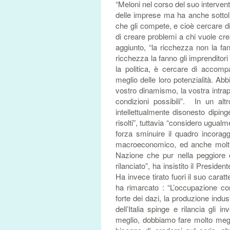
“Meloni nel corso del suo interven
delle imprese ma ha anche sottoli
che gli compete, e cioè cercare d
di creare problemi a chi vuole cre
aggiunto, “la ricchezza non la fan
ricchezza la fanno gli imprenditori 
la politica, è cercare di accom
meglio delle loro potenzialità. Abb
vostro dinamismo, la vostra intrapr
condizioni possibili”. In un a
intellettualmente disonesto diping
risolti”, tuttavia “considero ugualm
forza sminuire il quadro incoragg
macroeconomico, ed anche molti o
Nazione che pur nella peggiore c
rilanciato”, ha insistito il Presid
Ha invece tirato fuori il suo cara
ha rimarcato : “L’occupazione cont
forte dei dazi, la produzione indust
dell’Italia spinge e rilancia gli
meglio, dobbiamo fare molto meg