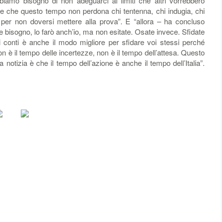
bbiamo bisogno di non adeguarci ai limiti che altri vorrebbero
re che questo tempo non perdona chi tentenna, chi indugia, chi
i per non doversi mettere alla prova”. E “allora – ha concluso
e bisogno, lo farò anch’io, ma non esitate. Osate invece. Sfidate
ei conti è anche il modo migliore per sfidare voi stessi perché
n è il tempo delle incertezze, non è il tempo dell’attesa. Questo
 notizia è che il tempo dell’azione è anche il tempo dell’Italia”.