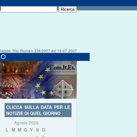
Registr. Trib. Roma n.338/2007 del 19-07-2007
RO
CLICCA SULLA DATA PER LE
NOTIZIE DI QUEL GIORNO
Agosto 2026
L
M
M
G
V
S
D