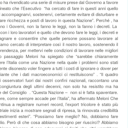
to ha rivendicato una serie di misure prese dal Governo a favore
neato che l’Esecutivo “ha cercato di fare in questi anni quello
i accompagnarvi, sostenervi, certamente evitare di disturbare e
are ricchezza e posti di lavoro in questa Nazione”. Perché , ha
no i Governi, non la fanno le leggi, non la fanno i decreti. La
con i loro lavoratori e quello che devono fare le leggi, i decreti e
pagnare e consentire che quelle persone possano lavorare al
iamo cercato di interpretare così il nostro lavoro, sostenendo il
endenza, per mettervi nelle condizioni di lavorare nelle migliori
ltro passaggio Meloni ha spiegato che “sarebbe chiaramente
ere l’Italia come una Nazione nella quale i problemi sono stati
ente disonesto voler fingere a tutti i costi di ignorare o dover per
iante che i dati macroeconomici ci restituiscono” . “Il quadro
sservatori fuori dai nostri confini nazionali, raccontano una
ongiuntura degli ultimi decenni, non solo ha resistito ma ha
ente del Consiglio . “Questa Nazione – non si è fatta spaventare.
ttere, come sempre accade per l’Italia”, ha affermato Meloni Che
inua a registrare numeri record, l’export tricolore è stato più
riale inizia a mostrare segnali di ripresa, la rinnovata credibilità
 investimenti esteri”. “Possiamo fare meglio? No, dobbiamo fare
lio. Però di che cosa abbiamo bisogno per riuscirci? Abbiamo