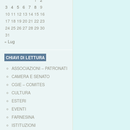
1
2
3
4
5
6
7
8
9
10
11
12
13
14
15
16
17
18
19
20
21
22
23
24
25
26
27
28
29
30
31
« Lug
CHIAVI DI LETTURA
ASSOCIAZIONI – PATRONATI
CAMERA E SENATO
CGIE – COMITES
CULTURA
ESTERI
EVENTI
FARNESINA
ISTITUZIONI