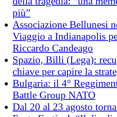
della tragedia: “una memo
più”
Associazione Bellunesi n
Viaggio a Indianapolis pe
Riccardo Candeago
Spazio, Billi (Lega): re
chiave per capire la strat
Bulgaria: il 4° Reggimen
Battle Group NATO
Dal 20 al 23 agosto torna 